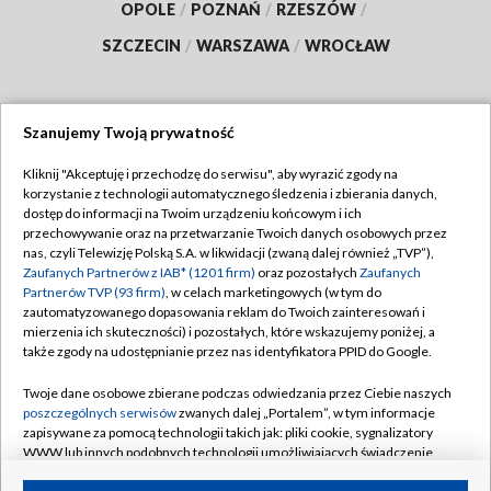
OPOLE
/
POZNAŃ
/
RZESZÓW
/
SZCZECIN
/
WARSZAWA
/
WROCŁAW
Szanujemy Twoją prywatność
Dołącz do nas:
Kliknij "Akceptuję i przechodzę do serwisu", aby wyrazić zgody na
korzystanie z technologii automatycznego śledzenia i zbierania danych,
TVP
dostęp do informacji na Twoim urządzeniu końcowym i ich
Abonament TVP
przechowywanie oraz na przetwarzanie Twoich danych osobowych przez
Regulamin TVP
nas, czyli Telewizję Polską S.A. w likwidacji (zwaną dalej również „TVP”),
Emisja w TVP
Polityka prywatności
Zaufanych Partnerów z IAB* (1201 firm)
oraz pozostałych
Zaufanych
Partnerów TVP (93 firm)
, w celach marketingowych (w tym do
Centrum informacji TVP
Moje zgody
zautomatyzowanego dopasowania reklam do Twoich zainteresowań i
mierzenia ich skuteczności) i pozostałych, które wskazujemy poniżej, a
Naziemna Telewizja Cyfrowa
Pomoc
także zgody na udostępnianie przez nas identyfikatora PPID do Google.
Sklep TVP
Biuro reklamy
Twoje dane osobowe zbierane podczas odwiedzania przez Ciebie naszych
Rada Programowa
Kontakt
poszczególnych serwisów
zwanych dalej „Portalem”, w tym informacje
zapisywane za pomocą technologii takich jak: pliki cookie, sygnalizatory
System NOS
WWW lub innych podobnych technologii umożliwiających świadczenie
dopasowanych i bezpiecznych usług, personalizację treści oraz reklam,
Informacje o nadawcy
Kanały