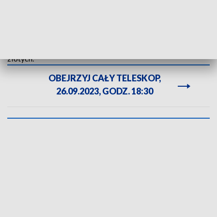
ubiegająca się o mandat z trzeciego miejsca na liście PiS.
Posłanka wspomniała o tym, że Arena jest miejscem, które od
lat niszczeje, dlatego trzeba nadać mu nowego charakteru.
Do zmodernizowania obiektu potrzeba około 300 milionów
złotych.
OBEJRZYJ CAŁY TELESKOP,
26.09.2023, GODZ. 18:30