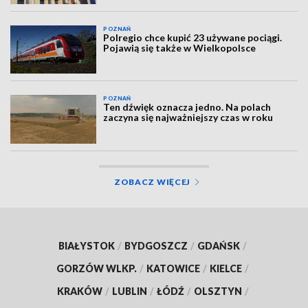
POZNAŃ
Polregio chce kupić 23 używane pociągi.
Pojawią się także w Wielkopolsce
POZNAŃ
Ten dźwięk oznacza jedno. Na polach
zaczyna się najważniejszy czas w roku
ZOBACZ WIĘCEJ
BIAŁYSTOK
/
BYDGOSZCZ
/
GDAŃSK
/
GORZÓW WLKP.
/
KATOWICE
/
KIELCE
/
KRAKÓW
/
LUBLIN
/
ŁÓDŹ
/
OLSZTYN
/