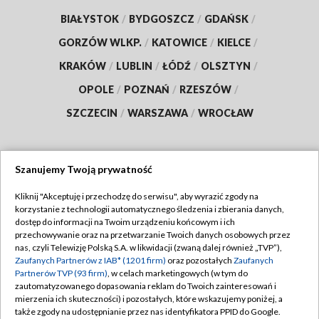
BIAŁYSTOK
/
BYDGOSZCZ
/
GDAŃSK
/
GORZÓW WLKP.
/
KATOWICE
/
KIELCE
/
KRAKÓW
/
LUBLIN
/
ŁÓDŹ
/
OLSZTYN
/
OPOLE
/
POZNAŃ
/
RZESZÓW
/
SZCZECIN
/
WARSZAWA
/
WROCŁAW
Szanujemy Twoją prywatność
Dołącz do nas:
Kliknij "Akceptuję i przechodzę do serwisu", aby wyrazić zgody na
korzystanie z technologii automatycznego śledzenia i zbierania danych,
TVP
dostęp do informacji na Twoim urządzeniu końcowym i ich
Abonament TVP
przechowywanie oraz na przetwarzanie Twoich danych osobowych przez
Regulamin TVP
nas, czyli Telewizję Polską S.A. w likwidacji (zwaną dalej również „TVP”),
Emisja w TVP
Zaufanych Partnerów z IAB* (1201 firm)
oraz pozostałych
Zaufanych
Polityka prywatności
Partnerów TVP (93 firm)
, w celach marketingowych (w tym do
Centrum informacji TVP
Moje zgody
zautomatyzowanego dopasowania reklam do Twoich zainteresowań i
mierzenia ich skuteczności) i pozostałych, które wskazujemy poniżej, a
Naziemna Telewizja Cyfrowa
Pomoc
także zgody na udostępnianie przez nas identyfikatora PPID do Google.