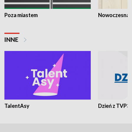
Poza miastem
Nowoczesna 
INNE
TalentAsy
Dzień z TVP3