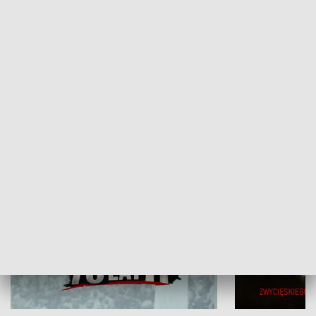
Flesz Targowy
rAZem zmieni
HISTORIA