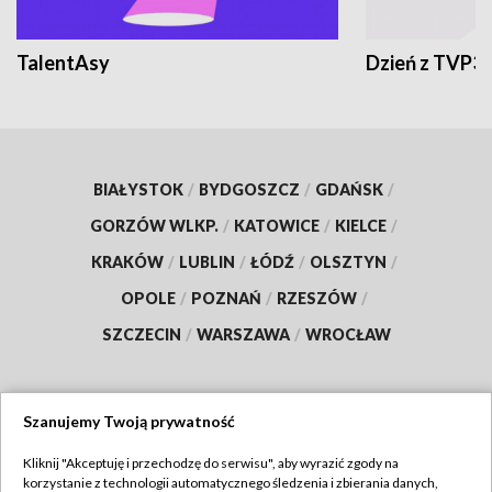
TalentAsy
Dzień z TVP3
BIAŁYSTOK
/
BYDGOSZCZ
/
GDAŃSK
/
GORZÓW WLKP.
/
KATOWICE
/
KIELCE
/
KRAKÓW
/
LUBLIN
/
ŁÓDŹ
/
OLSZTYN
/
OPOLE
/
POZNAŃ
/
RZESZÓW
/
SZCZECIN
/
WARSZAWA
/
WROCŁAW
Szanujemy Twoją prywatność
Dołącz do nas:
Kliknij "Akceptuję i przechodzę do serwisu", aby wyrazić zgody na
korzystanie z technologii automatycznego śledzenia i zbierania danych,
TVP