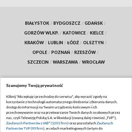
BIAŁYSTOK
/
BYDGOSZCZ
/
GDAŃSK
/
GORZÓW WLKP.
/
KATOWICE
/
KIELCE
/
KRAKÓW
/
LUBLIN
/
ŁÓDŹ
/
OLSZTYN
/
OPOLE
/
POZNAŃ
/
RZESZÓW
/
SZCZECIN
/
WARSZAWA
/
WROCŁAW
Szanujemy Twoją prywatność
Dołącz do nas:
Kliknij "Akceptuję i przechodzę do serwisu", aby wyrazić zgody na
korzystanie z technologii automatycznego śledzenia i zbierania danych,
TVP
dostęp do informacji na Twoim urządzeniu końcowym i ich
Abonament TVP
przechowywanie oraz na przetwarzanie Twoich danych osobowych przez
Regulamin TVP
nas, czyli Telewizję Polską S.A. w likwidacji (zwaną dalej również „TVP”),
Emisja w TVP
Zaufanych Partnerów z IAB* (1201 firm)
oraz pozostałych
Zaufanych
Polityka prywatności
Partnerów TVP (93 firm)
, w celach marketingowych (w tym do
Centrum informacji TVP