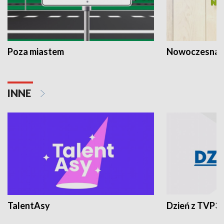
Poza miastem
Nowoczesna 
INNE
TalentAsy
Dzień z TVP3