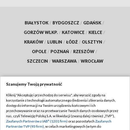
BIAŁYSTOK
/
BYDGOSZCZ
/
GDAŃSK
/
GORZÓW WLKP.
/
KATOWICE
/
KIELCE
/
KRAKÓW
/
LUBLIN
/
ŁÓDŹ
/
OLSZTYN
/
OPOLE
/
POZNAŃ
/
RZESZÓW
/
SZCZECIN
/
WARSZAWA
/
WROCŁAW
Szanujemy Twoją prywatność
Dołącz do nas:
Kliknij "Akceptuję i przechodzę do serwisu", aby wyrazić zgody na
korzystanie z technologii automatycznego śledzenia i zbierania danych,
TVP
dostęp do informacji na Twoim urządzeniu końcowym i ich
Abonament TVP
przechowywanie oraz na przetwarzanie Twoich danych osobowych przez
Regulamin TVP
nas, czyli Telewizję Polską S.A. w likwidacji (zwaną dalej również „TVP”),
Emisja w TVP
Zaufanych Partnerów z IAB* (1201 firm)
oraz pozostałych
Zaufanych
Polityka prywatności
Partnerów TVP (93 firm)
, w celach marketingowych (w tym do
Centrum informacji TVP