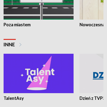
Poza miastem
Nowoczesna 
INNE
TalentAsy
Dzień z TVP3