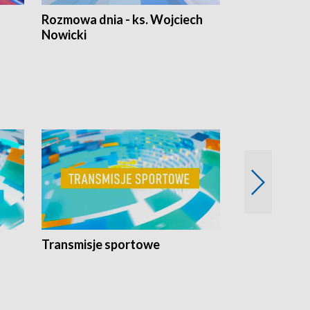
Rozmowa dnia - ks. Wojciech
Euro Fakty
Nowicki
Transmisje sportowe
Reportaże s