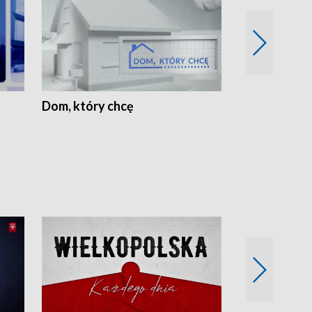
Dom, który chcę
Biznes Wielk