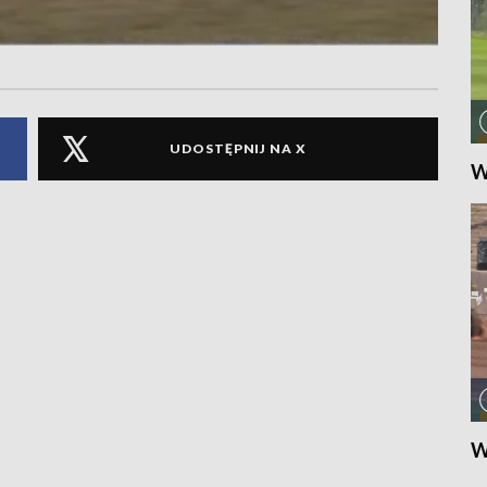
UDOSTĘPNIJ NA X
W
W