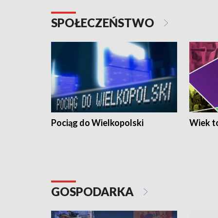
SPOŁECZEŃSTWO
Pociąg do Wielkopolski
Wiek to
GOSPODARKA