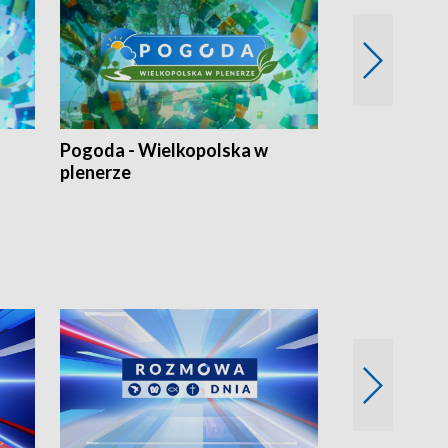
Pogoda - Wielkopolska w
Eko prognoza
plenerze