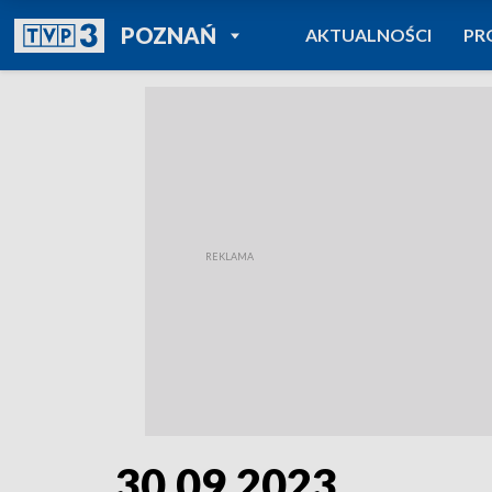
POWRÓT DO
POZNAŃ
AKTUALNOŚCI
PR
TVP REGIONY
30.09.2023