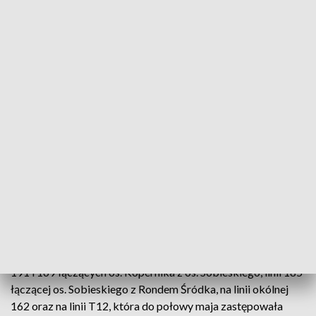
Wpływ na ten fakt mają głównie linie
autobusowe, co wynika z wciąż bardzo
trudnej sytuacji z dostępnością
kierowców w branży przewoźników
samorządowych
- podał.
Poznański przewoźnik, spółka MPK Poznań, poinformował
wcześniej PAP, że firma cały czas boryka się z problemami
kadrowymi; od ręki jest w stanie zatrudnić 70 kierowców
autobusów i 20 motorniczych tramwajów.
Bartosz Trzebiatowski poinformował, że największy
problem z niewykonanymi kursami występował na liniach
191 i 169 łączących os. Kopernika z os. Sobieskiego, linii 185
łączącej os. Sobieskiego z Rondem Śródka, na linii okólnej
162 oraz na linii T12, która do połowy maja zastępowała