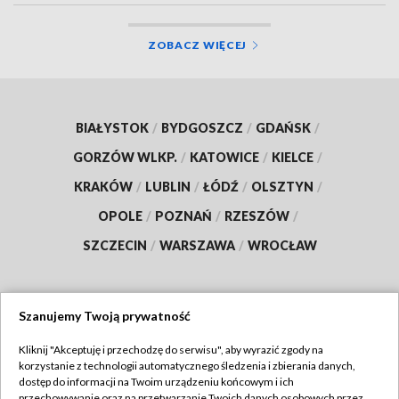
ZOBACZ WIĘCEJ
BIAŁYSTOK
/
BYDGOSZCZ
/
GDAŃSK
/
GORZÓW WLKP.
/
KATOWICE
/
KIELCE
/
KRAKÓW
/
LUBLIN
/
ŁÓDŹ
/
OLSZTYN
/
OPOLE
/
POZNAŃ
/
RZESZÓW
/
SZCZECIN
/
WARSZAWA
/
WROCŁAW
Szanujemy Twoją prywatność
Dołącz do nas:
Kliknij "Akceptuję i przechodzę do serwisu", aby wyrazić zgody na
korzystanie z technologii automatycznego śledzenia i zbierania danych,
TVP
dostęp do informacji na Twoim urządzeniu końcowym i ich
Abonament TVP
przechowywanie oraz na przetwarzanie Twoich danych osobowych przez