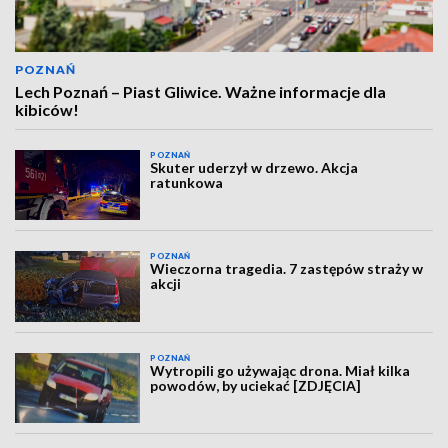
POZNAŃ
Lech Poznań – Piast Gliwice. Ważne informacje dla
kibiców!
POZNAŃ
Skuter uderzył w drzewo. Akcja
ratunkowa
POZNAŃ
Wieczorna tragedia. 7 zastępów straży w
akcji
POZNAŃ
Wytropili go używając drona. Miał kilka
powodów, by uciekać [ZDJĘCIA]