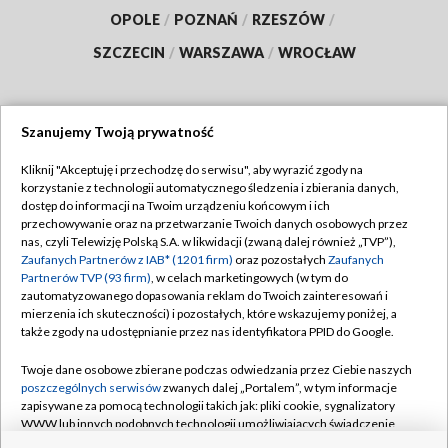
OPOLE
/
POZNAŃ
/
RZESZÓW
/
SZCZECIN
/
WARSZAWA
/
WROCŁAW
Szanujemy Twoją prywatność
Dołącz do nas:
Kliknij "Akceptuję i przechodzę do serwisu", aby wyrazić zgody na
korzystanie z technologii automatycznego śledzenia i zbierania danych,
TVP
dostęp do informacji na Twoim urządzeniu końcowym i ich
Abonament TVP
przechowywanie oraz na przetwarzanie Twoich danych osobowych przez
Regulamin TVP
nas, czyli Telewizję Polską S.A. w likwidacji (zwaną dalej również „TVP”),
Emisja w TVP
Polityka prywatności
Zaufanych Partnerów z IAB* (1201 firm)
oraz pozostałych
Zaufanych
Partnerów TVP (93 firm)
, w celach marketingowych (w tym do
Centrum informacji TVP
Moje zgody
zautomatyzowanego dopasowania reklam do Twoich zainteresowań i
mierzenia ich skuteczności) i pozostałych, które wskazujemy poniżej, a
Naziemna Telewizja Cyfrowa
Pomoc
także zgody na udostępnianie przez nas identyfikatora PPID do Google.
Sklep TVP
Biuro reklamy
Twoje dane osobowe zbierane podczas odwiedzania przez Ciebie naszych
Rada Programowa
Kontakt
poszczególnych serwisów
zwanych dalej „Portalem”, w tym informacje
zapisywane za pomocą technologii takich jak: pliki cookie, sygnalizatory
System NOS
WWW lub innych podobnych technologii umożliwiających świadczenie
dopasowanych i bezpiecznych usług, personalizację treści oraz reklam,