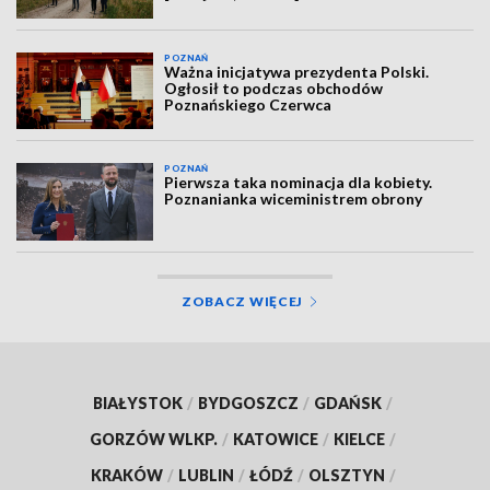
POZNAŃ
Ważna inicjatywa prezydenta Polski.
Ogłosił to podczas obchodów
Poznańskiego Czerwca
POZNAŃ
Pierwsza taka nominacja dla kobiety.
Poznanianka wiceministrem obrony
ZOBACZ WIĘCEJ
BIAŁYSTOK
/
BYDGOSZCZ
/
GDAŃSK
/
GORZÓW WLKP.
/
KATOWICE
/
KIELCE
/
KRAKÓW
/
LUBLIN
/
ŁÓDŹ
/
OLSZTYN
/