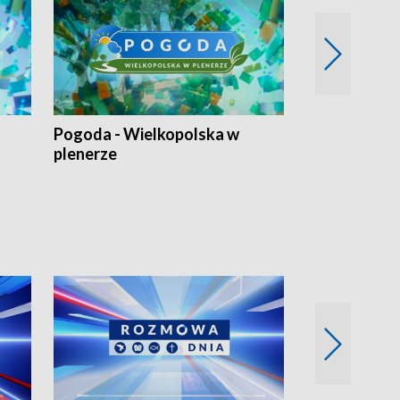
Pogoda - Wielkopolska w
Eko prognoza
plenerze