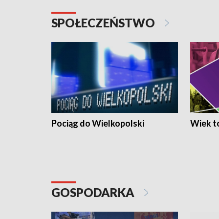
SPOŁECZEŃSTWO
Pociąg do Wielkopolski
Wiek to
GOSPODARKA