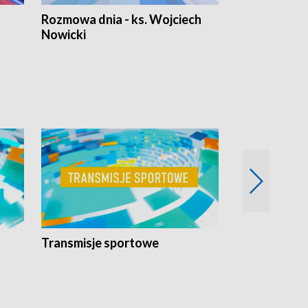
Rozmowa dnia - ks. Wojciech
Euro Fakty
Nowicki
Transmisje sportowe
Reportaże s