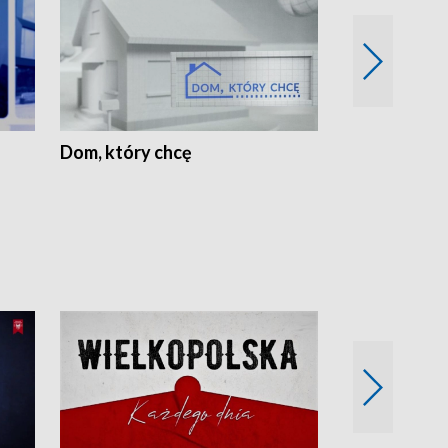
Dom, który chcę
Biznes Wielk