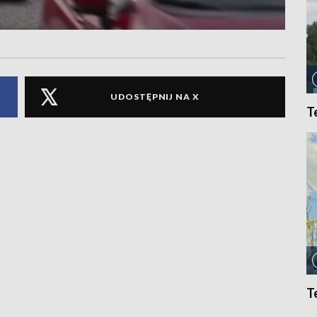
UDOSTĘPNIJ NA X
T
T