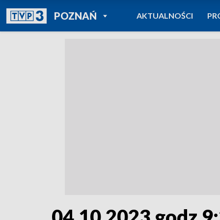
POWRÓT DO
POZNAŃ
AKTUALNOŚCI
PR
TVP REGIONY
04.10.2023 godz.9