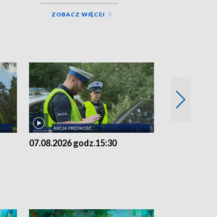
ZOBACZ WIĘCEJ
07.08.2026 godz.15:30
06.08.2026 g