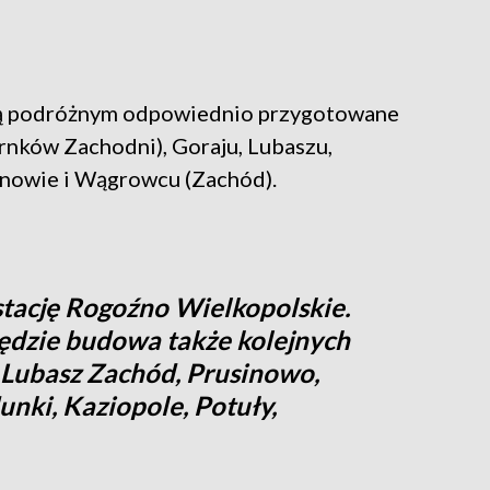
ią podróżnym odpowiednio przygotowane
nków Zachodni), Goraju, Lubaszu,
unowie i Wągrowcu (Zachód).
stację Rogoźno Wielkopolskie.
ędzie budowa także kolejnych
Lubasz Zachód, Prusinowo,
unki, Kaziopole, Potuły,