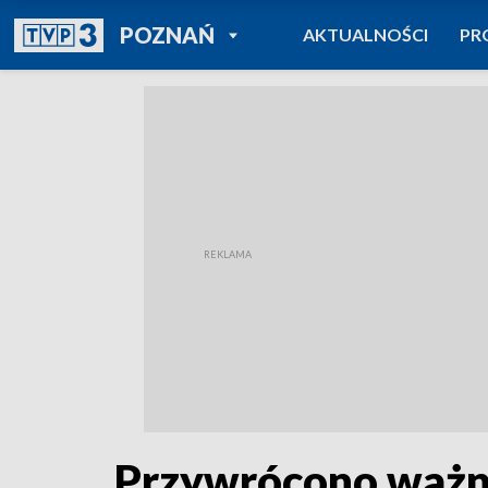
POWRÓT DO
POZNAŃ
AKTUALNOŚCI
PR
TVP REGIONY
Przywrócono ważn