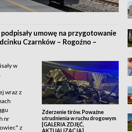
A. podpisały umowę na przygotowanie
a odcinku Czarnków – Rogoźno –
isały w
,
j wraz z
mach
ągu
Zderzenie tirów. Poważne
utrudnienia w ruchu drogowym
h nr
[GALERIA ZDJĘĆ,
owiec" z
AKTUALIZACJA]