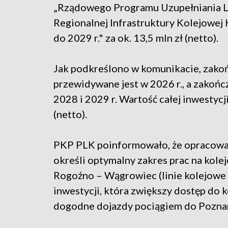
„Rządowego Programu Uzupełniania Lo
Regionalnej Infrastruktury Kolejowej 
do 2029 r." za ok. 13,5 mln zł (netto).
Jak podkreślono w komunikacie, zako
przewidywane jest w 2026 r., a zakoń
2028 i 2029 r. Wartość całej inwestycj
(netto).
PKP PLK poinformowało, że opracowa
określi optymalny zakres prac na ko
Rogoźno – Wągrowiec (linie kolejowe n
inwestycji, która zwiększy dostęp do 
dogodne dojazdy pociągiem do Poznan