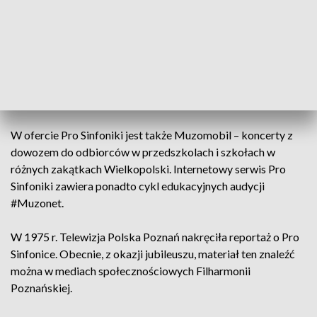
Muzykoteka, przeznaczone dla słuchaczy od 6. roku życia.
Także cyklicznie, w sąsiadującej z Aulą Uniwersytecką Sali
Lubrańskiego, odbywają się koncerty rodzinne
Muzykoteczka, przygotowane z myślą o najmłodszych
odbiorcach, w wieku od 3 do 5 lat, którzy dopiero
rozpoczynają swoją przygodę z muzyką.
W ofercie Pro Sinfoniki jest także Muzomobil – koncerty z
dowozem do odbiorców w przedszkolach i szkołach w
różnych zakątkach Wielkopolski. Internetowy serwis Pro
Sinfoniki zawiera ponadto cykl edukacyjnych audycji
#Muzonet.
W 1975 r. Telewizja Polska Poznań nakręciła reportaż o Pro
Sinfonice. Obecnie, z okazji jubileuszu, materiał ten znaleźć
można w mediach społecznościowych Filharmonii
Poznańskiej.