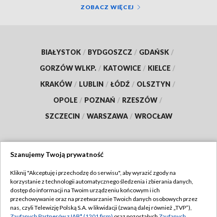
ZOBACZ WIĘCEJ
BIAŁYSTOK
/
BYDGOSZCZ
/
GDAŃSK
/
GORZÓW WLKP.
/
KATOWICE
/
KIELCE
/
KRAKÓW
/
LUBLIN
/
ŁÓDŹ
/
OLSZTYN
/
OPOLE
/
POZNAŃ
/
RZESZÓW
/
SZCZECIN
/
WARSZAWA
/
WROCŁAW
Szanujemy Twoją prywatność
Dołącz do nas:
Kliknij "Akceptuję i przechodzę do serwisu", aby wyrazić zgody na
korzystanie z technologii automatycznego śledzenia i zbierania danych,
TVP
dostęp do informacji na Twoim urządzeniu końcowym i ich
Abonament TVP
przechowywanie oraz na przetwarzanie Twoich danych osobowych przez
Regulamin TVP
nas, czyli Telewizję Polską S.A. w likwidacji (zwaną dalej również „TVP”),
Emisja w TVP
Zaufanych Partnerów z IAB* (1201 firm)
oraz pozostałych
Zaufanych