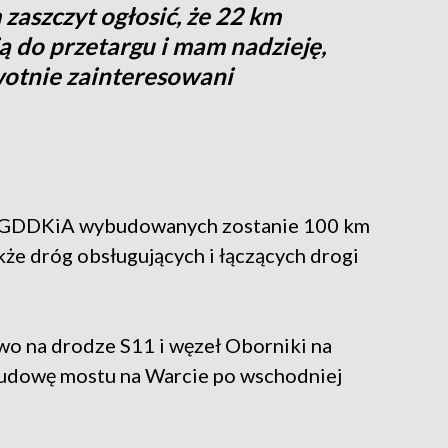
 zaszczyt ogłosić, że 22 km
ją do przetargu i mam nadzieję,
wotnie zainteresowani
o GDDKiA wybudowanych zostanie 100 km
kże dróg obsługujących i łączących drogi
o na drodze S11 i węzeł Oborniki na
udowę mostu na Warcie po wschodniej