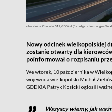
obwodnica, Oborniki, S11, GDDKiA (fot. zdjęcie ilustracyjne/Pixa
Nowy odcinek wielkopolskiej dr
zostanie otwarty dla kierowcó
poinformował o rozpisaniu prze
We wtorek, 10 października w Wielk
wojewoda wielkopolski Michał Zielińs
GDDKiA Patryk Kosicki ogłosili ważne
Wszyscy wiemy, jak ważn