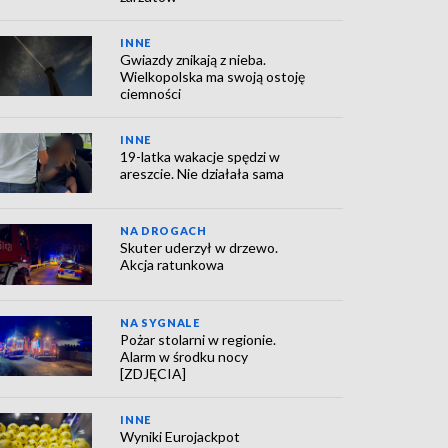
INNE
Gwiazdy znikają z nieba.
Wielkopolska ma swoją ostoję
ciemności
INNE
19-latka wakacje spędzi w
areszcie. Nie działała sama
NA DROGACH
Skuter uderzył w drzewo.
Akcja ratunkowa
NA SYGNALE
Pożar stolarni w regionie.
Alarm w środku nocy
[ZDJĘCIA]
INNE
Wyniki Eurojackpot