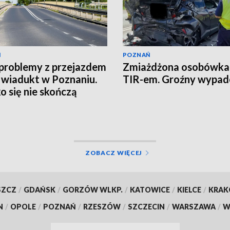
Ń
POZNAŃ
problemy z przejazdem
Zmiażdżona osobówka
 wiadukt w Poznaniu.
TIR-em. Groźny wypad
o się nie skończą
ZOBACZ WIĘCEJ
SZCZ
/
GDAŃSK
/
GORZÓW WLKP.
/
KATOWICE
/
KIELCE
/
KRA
N
/
OPOLE
/
POZNAŃ
/
RZESZÓW
/
SZCZECIN
/
WARSZAWA
/
W