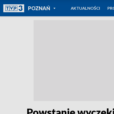
POWRÓT DO
POZNAŃ
AKTUALNOŚCI
PR
TVP REGIONY
Powstanie wyczeki