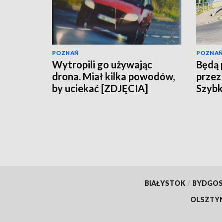
POZNAŃ
POZNA
Wytropili go używając
Będą 
drona. Miał kilka powodów,
przez
by uciekać [ZDJĘCIA]
Szybk
BIAŁYSTOK
/
BYDGO
OLSZTY