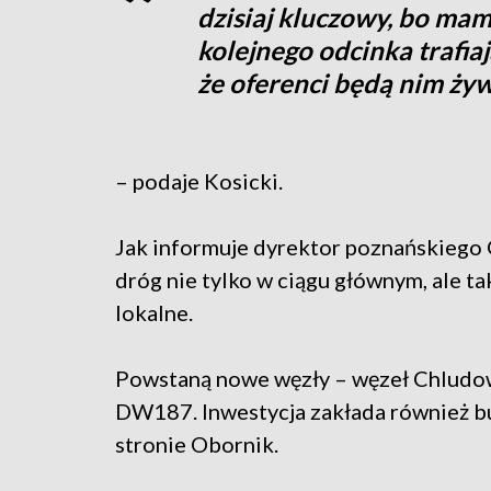
dzisiaj kluczowy, bo mam
kolejnego odcinka trafia
że oferenci będą nim ży
– podaje Kosicki.
Jak informuje dyrektor poznańskieg
dróg nie tylko w ciągu głównym, ale ta
lokalne.
Powstaną nowe węzły – węzeł Chludow
DW187. Inwestycja zakłada również b
stronie Obornik.