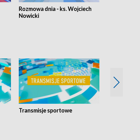
Rozmowa dnia - ks. Wojciech
Euro Fakty
Nowicki
Transmisje sportowe
Reportaże s