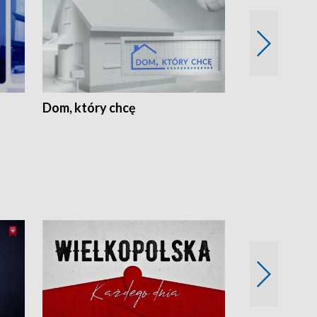
Dom, który chcę
Biznes Wielk