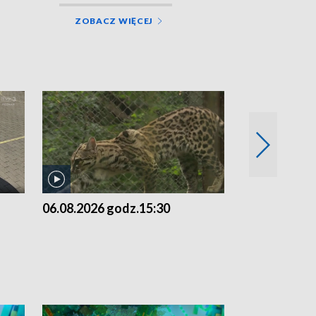
ZOBACZ WIĘCEJ
06.08.2026 godz.15:30
05.08.2026 g