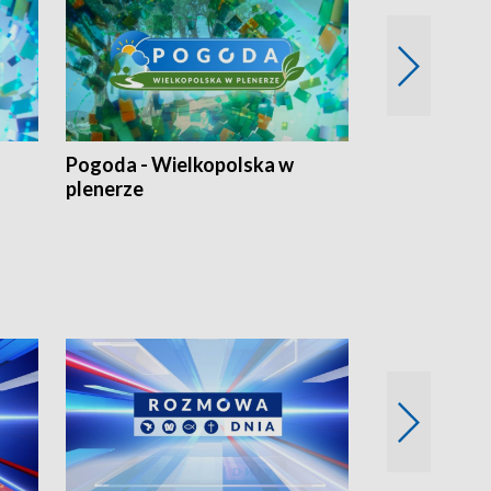
Pogoda - Wielkopolska w
Eko prognoza
plenerze