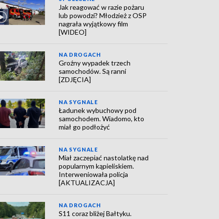
Jak reagować w razie pożaru
lub powodzi? Młodzież z OSP
nagrała wyjątkowy film
[WIDEO]
NA DROGACH
Groźny wypadek trzech
samochodów. Są ranni
[ZDJĘCIA]
NA SYGNALE
Ładunek wybuchowy pod
samochodem. Wiadomo, kto
miał go podłożyć
NA SYGNALE
Miał zaczepiać nastolatkę nad
popularnym kąpieliskiem.
Interweniowała policja
[AKTUALIZACJA]
NA DROGACH
S11 coraz bliżej Bałtyku.