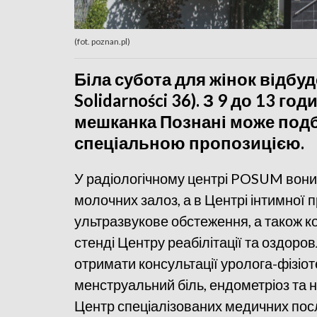
(fot. poznan.pl)
Біла субота для жінок відбу
Solidarności 36). З 9 до 13 го
мешканка Познані може подб
спеціальною пропозицією.
У радіологічному центрі POSUM вон
молочних залоз, а в Центрі інтимної п
ультразвукове обстеження, а також кон
стенді Центру реабілітації та оздор
отримати консультації уролога-фізіо
менструальний біль, ендометріоз та н
Центр спеціалізованих медичних пос