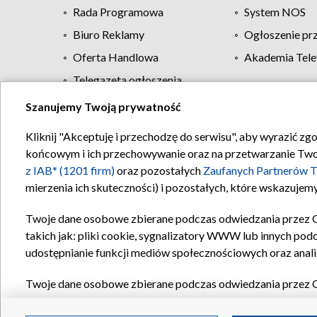
Rada Programowa
System NOS
Biuro Reklamy
Ogłoszenie pr
Oferta Handlowa
Akademia Tele
Telegazeta ogłoszenia
Szanujemy Twoją prywatność
Regulamin TVP
Kliknij "Akceptuję i przechodzę do serwisu", aby wyrazić zg
końcowym i ich przechowywanie oraz na przetwarzanie Twoich
z IAB* (1201 firm)
oraz pozostałych
Zaufanych Partnerów T
mierzenia ich skuteczności) i pozostałych, które wskazujemy
Twoje dane osobowe zbierane podczas odwiedzania przez 
takich jak: pliki cookie, sygnalizatory WWW lub innych pod
udostępnianie funkcji mediów społecznościowych oraz anali
Twoje dane osobowe zbierane podczas odwiedzania przez 
plików cookie, informacje o Twoich wyszukiwaniach w serwi