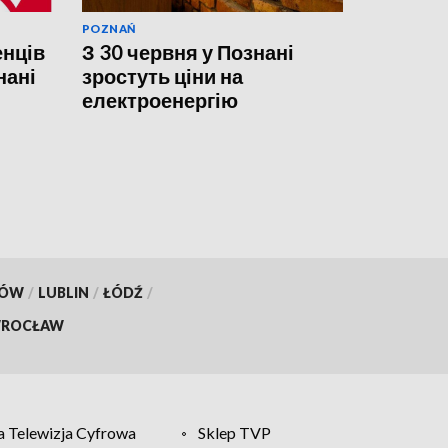
POZNAŃ
енців
З 30 червня у Познані
нані
зростуть ціни на
електроенергію
KÓW
/
LUBLIN
/
ŁÓDŹ
/
ROCŁAW
 Telewizja Cyfrowa
Sklep TVP