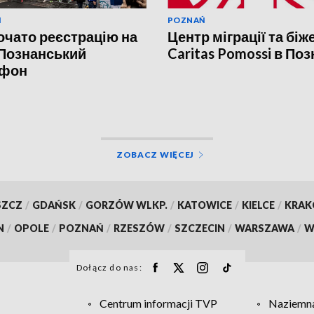
Ń
POZNAŃ
очато реєстрацію на
Центр міграції та біж
 Познанський
Caritas Pomossi в Поз
фон
ZOBACZ WIĘCEJ
SZCZ
/
GDAŃSK
/
GORZÓW WLKP.
/
KATOWICE
/
KIELCE
/
KRA
N
/
OPOLE
/
POZNAŃ
/
RZESZÓW
/
SZCZECIN
/
WARSZAWA
/
W
Dołącz do nas:
Centrum informacji TVP
Naziemna