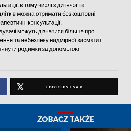
тації, в тому числі з дитячої та
підлітків можна отримати безкоштовні
рапевтичні консультації.
дувачі можуть дізнатися більше про
ення та небезпеку надмірної засмаги і
оглянути родимки за допомогою
UDOSTĘPNIJ NA X
ZOBACZ TAKŻE