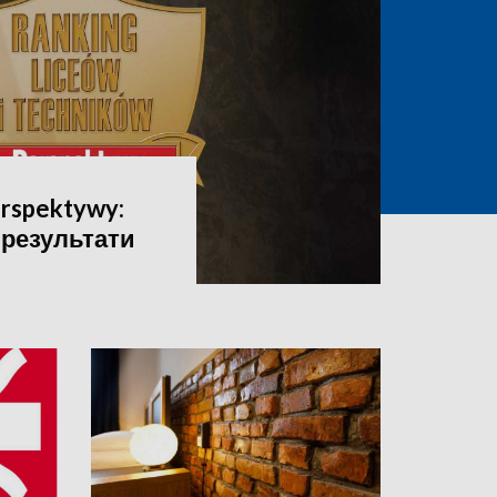
rspektywy:
 результати