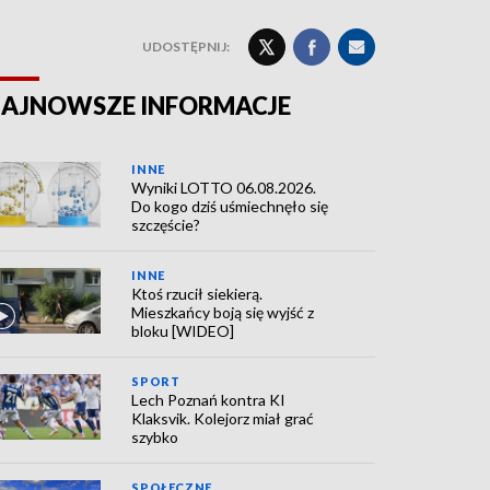
UDOSTĘPNIJ:
AJNOWSZE INFORMACJE
INNE
Wyniki LOTTO 06.08.2026.
Do kogo dziś uśmiechnęło się
szczęście?
INNE
Ktoś rzucił siekierą.
Mieszkańcy boją się wyjść z
bloku [WIDEO]
SPORT
Lech Poznań kontra KI
Klaksvik. Kolejorz miał grać
szybko
SPOŁECZNE