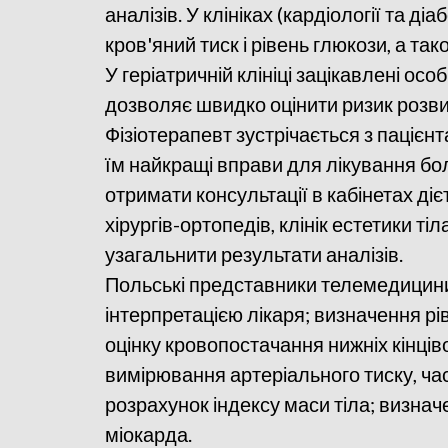
аналізів. У клініках (кардіології та д
кров'яний тиск і рівень глюкози, а та
У геріатричній клініці зацікавлені осо
дозволяє швидко оцінити ризик розвит
Фізіотерапевт зустрічається з пацієн
їм найкращі вправи для лікування бол
отримати консультації в кабінетах дієт
хірургів-ортопедів, клінік естетики тіл
узагальнити результати аналізів.
Польські представники телемедицини
інтерпретацією лікаря; визначення рі
оцінку кровопостачання нижніх кінціво
вимірювання артеріального тиску, час
розрахунок індексу маси тіла; визнач
міокарда.