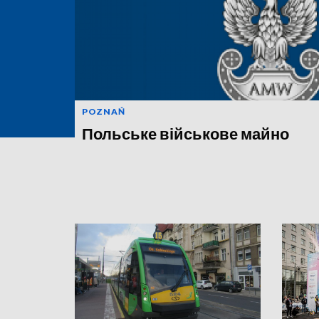
POZNAŃ
Польське військове майно