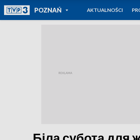
POWRÓT DO
POZNAŃ
AKTUALNOŚCI
PR
TVP REGIONY
Біла субота для 