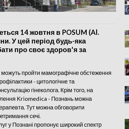
деться 14 жовтня в POSUM (Al.
дини. У цей період будь-яка
ати про своє здоров'я за
и можуть пройти мамографічне обстеження
рофілактики - цитологічне та
сультацію гінеколога. Крім того, на
овлення Kriomedica - Познань можна
терапевта. Тут можна обговорити
етримання сечі.
луг у Познані пропонує широкий спектр