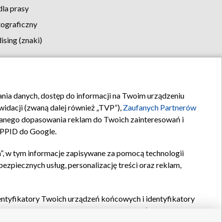
la prasy
tograficzny
sing (znaki)
klamy
Kontakt
rania danych, dostęp do informacji na Twoim urządzeniu
idacji (zwaną dalej również „TVP”),
Zaufanych Partnerów
anego dopasowania reklam do Twoich zainteresowań i
a PPID do Google.
”, w tym informacje zapisywane za pomocą technologii
zpiecznych usług, personalizację treści oraz reklam,
identyfikatory Twoich urządzeń końcowych i identyfikatory
P,
Zaufanych Partnerów z IAB
oraz pozostałych
Zaufanych