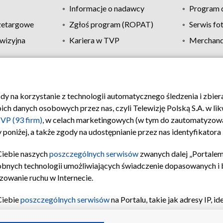
Informacje o nadawcy
Program d
zetargowe
Zgłoś program (ROPAT)
Serwis fo
wizyjna
Kariera w TVP
Merchandi
Polityka prywatności
Moje zgody
Pomoc
Biuro re
ody na korzystanie z technologii automatycznego śledzenia i zbie
 danych osobowych przez nas, czyli Telewizję Polską S.A. w likw
VP (93 firm)
, w celach marketingowych (w tym do zautomatyzow
 poniżej, a także zgody na udostępnianie przez nas identyfikator
Ciebie naszych
poszczególnych serwisów
zwanych dalej „Portalem
obnych technologii umożliwiających świadczenie dopasowanych i be
zowanie ruchu w Internecie.
Ciebie
poszczególnych serwisów
na Portalu, takie jak adresy IP, 
sach Portalu czy historia odwiedzin będą przetwarzane przez TV