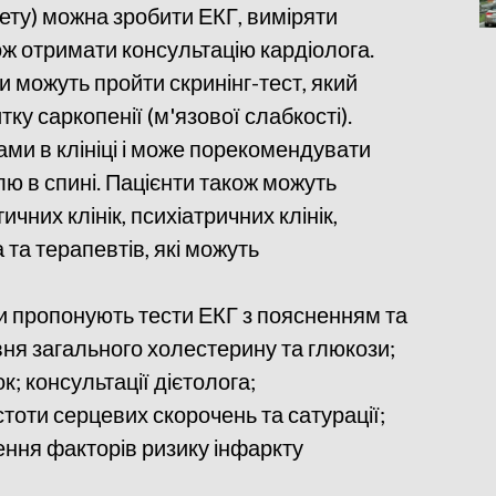
іабету) можна зробити ЕКГ, виміряти
кож отримати консультацію кардіолога.
би можуть пройти скринінг-тест, який
ку саркопенії (м'язової слабкості).
тами в клініці і може порекомендувати
ю в спині. Пацієнти також можуть
ичних клінік, психіатричних клінік,
а та терапевтів, які можуть
 пропонують тести ЕКГ з поясненням та
вня загального холестерину та глюкози;
к; консультації дієтолога;
тоти серцевих скорочень та сатурації;
ення факторів ризику інфаркту