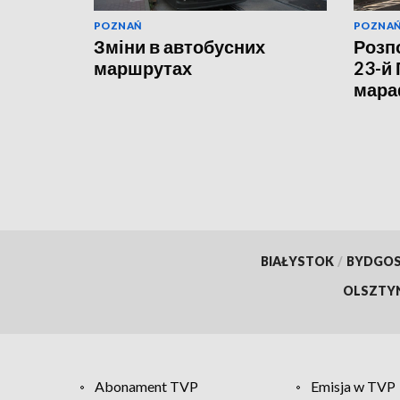
POZNAŃ
POZNA
Зміни в автобусних
Розп
маршрутах
23-й
мара
BIAŁYSTOK
/
BYDGO
OLSZTY
Abonament TVP
Emisja w TVP