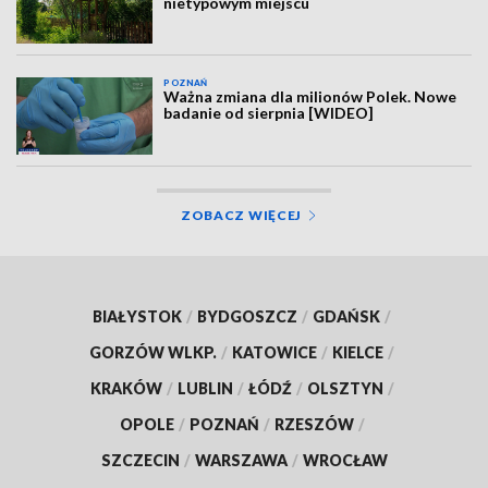
nietypowym miejscu
POZNAŃ
Ważna zmiana dla milionów Polek. Nowe
badanie od sierpnia [WIDEO]
ZOBACZ WIĘCEJ
BIAŁYSTOK
/
BYDGOSZCZ
/
GDAŃSK
/
GORZÓW WLKP.
/
KATOWICE
/
KIELCE
/
KRAKÓW
/
LUBLIN
/
ŁÓDŹ
/
OLSZTYN
/
OPOLE
/
POZNAŃ
/
RZESZÓW
/
SZCZECIN
/
WARSZAWA
/
WROCŁAW