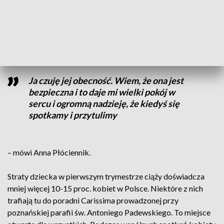
symboliczny nagrobek upamiętnia tam dzieci, które umarły
przed urodzeniem. Często przychodzi tu Anna Płóciennik,
mama sześciorga dzieci. Jedno z nich, Kinga, nie zdążyła się
urodzić.
Ja czuję jej obecność. Wiem, że ona jest
bezpieczna i to daje mi wielki pokój w
sercu i ogromną nadzieję, że kiedyś się
spotkamy i przytulimy
– mówi Anna Płóciennik.
Straty dziecka w pierwszym trymestrze ciąży doświadcza
mniej więcej 10-15 proc. kobiet w Polsce. Niektóre z nich
trafiają tu do poradni Carissima prowadzonej przy
poznańskiej parafii św. Antoniego Padewskiego. To miejsce