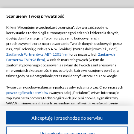
Szanujemy Twoją prywatność
Dołącz do nas:
Kliknij "Akceptuję i przechodzę do serwisu", aby wyrazić zgody na
korzystanie z technologii automatycznego śledzenia i zbierania danych,
TVP
dostęp do informacji na Twoim urządzeniu końcowym i ich
Abonament TVP
przechowywanie oraz na przetwarzanie Twoich danych osobowych przez
Regulamin TVP
nas, czyli Telewizję Polską S.A. w likwidacji (zwaną dalej również „TVP”),
Emisja w TVP
Polityka prywatności
Zaufanych Partnerów z IAB* (1201 firm)
oraz pozostałych
Zaufanych
Partnerów TVP (93 firm)
, w celach marketingowych (w tym do
Centrum informacji TVP
Moje zgody
zautomatyzowanego dopasowania reklam do Twoich zainteresowań i
mierzenia ich skuteczności) i pozostałych, które wskazujemy poniżej, a
Naziemna Telewizja Cyfrowa
Pomoc
także zgody na udostępnianie przez nas identyfikatora PPID do Google.
Sklep TVP
Biuro reklamy
Twoje dane osobowe zbierane podczas odwiedzania przez Ciebie naszych
Rada Programowa
Kontakt
poszczególnych serwisów
zwanych dalej „Portalem”, w tym informacje
zapisywane za pomocą technologii takich jak: pliki cookie, sygnalizatory
System NOS
WWW lub innych podobnych technologii umożliwiających świadczenie
dopasowanych i bezpiecznych usług, personalizację treści oraz reklam,
Informacje o nadawcy
Kanały
udostępnianie funkcji mediów społecznościowych oraz analizowanie
Akceptuję i przechodzę do serwisu
ruchu w Internecie.
Program dla prasy
©2026 Telewizja Polska S.A. w likwidacji
Biuro Reklamy
Twoje dane osobowe zbierane podczas odwiedzania przez Ciebie
Ustawienia zaawansowane