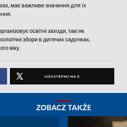
вах, має важливе значення для їх
ення.
ганізовує освітні заходи, такі як
кологічні збори в дитячих садочках,
го віку.
UDOSTĘPNIJ NA X
ZOBACZ TAKŻE