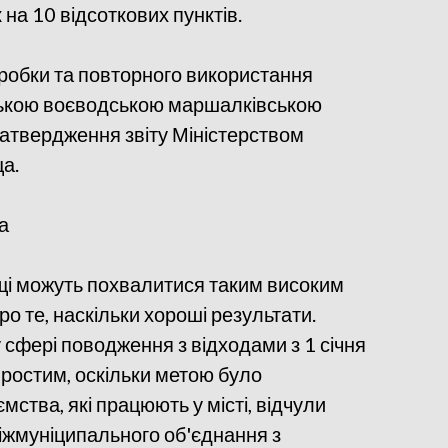
на 10 відсоткових пунктів.
еробки та повторного використання
ською воєводською маршалківською
затвердження звіту Міністерством
а.
а
ьщі можуть похвалитися таким високим
ро те, наскільки хороші результати.
 сфері поводження з відходами з 1 січня
простим, оскільки метою було
мства, які працюють у місті, відчули
міжмуніципального об'єднання з