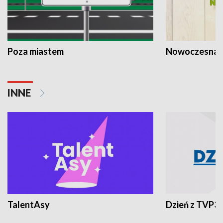
Poza miastem
Nowoczesna 
INNE
TalentAsy
Dzień z TVP3