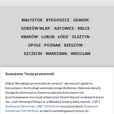
BIAŁYSTOK
/
BYDGOSZCZ
/
GDAŃSK
/
GORZÓW WLKP.
/
KATOWICE
/
KIELCE
/
KRAKÓW
/
LUBLIN
/
ŁÓDŹ
/
OLSZTYN
/
OPOLE
/
POZNAŃ
/
RZESZÓW
/
SZCZECIN
/
WARSZAWA
/
WROCŁAW
Szanujemy Twoją prywatność
Dołącz do nas:
Kliknij "Akceptuję i przechodzę do serwisu", aby wyrazić zgody na
korzystanie z technologii automatycznego śledzenia i zbierania danych,
TVP
dostęp do informacji na Twoim urządzeniu końcowym i ich
Abonament TVP
przechowywanie oraz na przetwarzanie Twoich danych osobowych przez
Regulamin TVP
nas, czyli Telewizję Polską S.A. w likwidacji (zwaną dalej również „TVP”),
Emisja w TVP
Zaufanych Partnerów z IAB* (1201 firm)
oraz pozostałych
Zaufanych
Polityka prywatności
Partnerów TVP (93 firm)
, w celach marketingowych (w tym do
Centrum informacji TVP