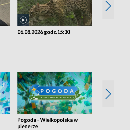
06.08.2026 godz.15:30
05.08.2026 g
Pogoda - Wielkopolska w
Eko prognoza
plenerze