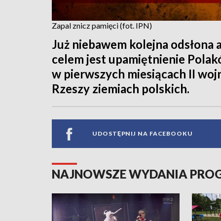
Zapal znicz pamięci (fot. IPN)
Już niebawem kolejna odsłona ak
celem jest upamiętnienie Pol
w pierwszych miesiącach II woj
Rzeszy ziemiach polskich.
UDOSTĘPNIJ NA FACEBOOKU
NAJNOWSZE WYDANIA PR