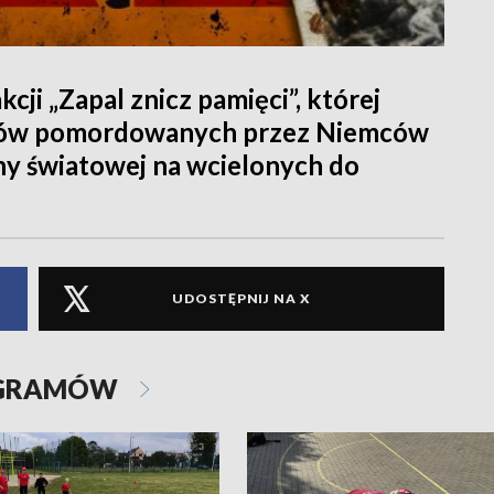
cji „Zapal znicz pamięci”, której
aków pomordowanych przez Niemców
ny światowej na wcielonych do
UDOSTĘPNIJ NA X
OGRAMÓW