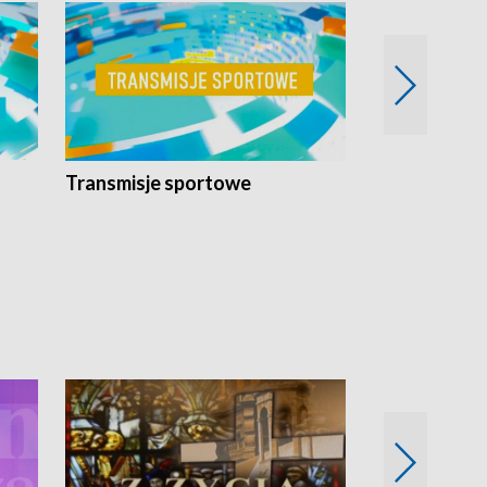
Transmisje sportowe
Reportaże s