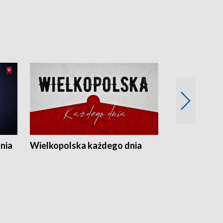
nia
Wielkopolska każdego dnia
Rozmowy z m