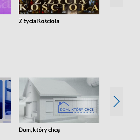
Z życia Kościoła
Jak rozmawia
Dom, który chcę
Biznes Wielk