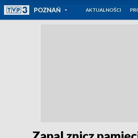
POWRÓT DO
POZNAŃ
AKTUALNOŚCI
PR
TVP REGIONY
Zapal znicz pamięci