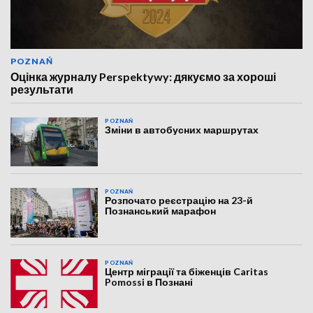
POZNAŃ
Оцінка журналу Perspektywy: дякуємо за хороші
результати
POZNAŃ
Зміни в автобусних маршрутах
POZNAŃ
Розпочато реєстрацію на 23-й
Познанський марафон
POZNAŃ
Центр міграції та біженців Caritas
Pomossi в Познані