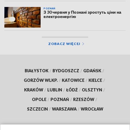
POZNAŃ
З 30 червня у Познані зростуть ціни на
електроенергію
ZOBACZ WIĘCEJ
BIAŁYSTOK
/
BYDGOSZCZ
/
GDAŃSK
/
GORZÓW WLKP.
/
KATOWICE
/
KIELCE
/
KRAKÓW
/
LUBLIN
/
ŁÓDŹ
/
OLSZTYN
/
OPOLE
/
POZNAŃ
/
RZESZÓW
/
SZCZECIN
/
WARSZAWA
/
WROCŁAW