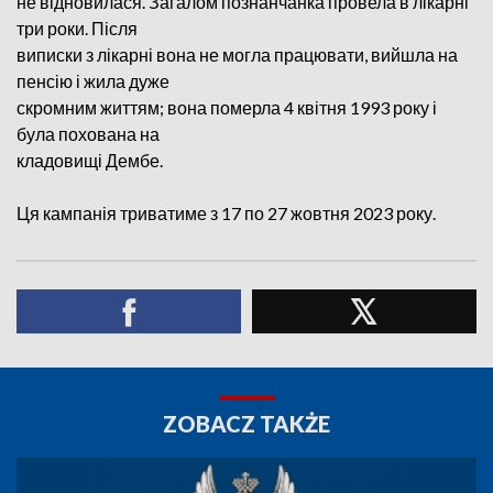
не відновилася. Загалом познанчанка провела в лікарні
три роки. Після
виписки з лікарні вона не могла працювати, вийшла на
пенсію і жила дуже
скромним життям; вона померла 4 квітня 1993 року і
була похована на
кладовищі Дембе.
Ця кампанія триватиме з 17 по 27 жовтня 2023 року.
ZOBACZ TAKŻE