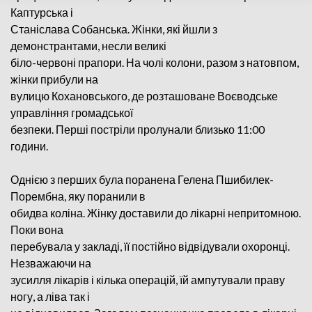
Каптурська і
Станіслава Собанська. Жінки, які йшли з
демонстрантами, несли великі
біло-червоні прапори. На чолі колони, разом з натовпом,
жінки прибули на
вулицю Кохановського, де розташоване Воєводське
управління громадської
безпеки. Перші постріли пролунали близько 11:00
години.
Однією з перших була поранена Гелена Пшибилек-
Порембна, яку поранили в
обидва коліна. Жінку доставили до лікарні непритомною.
Поки вона
перебувала у закладі, її постійно відвідували охоронці.
Незважаючи на
зусилля лікарів і кілька операцій, їй ампутували праву
ногу, а ліва так і