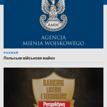
POZNAŃ
Польське військове майно