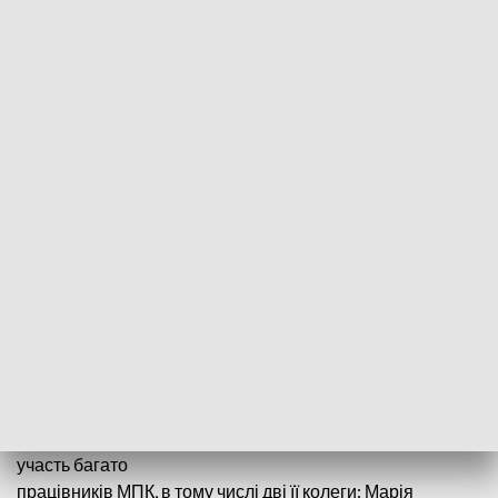
Кожна частина кампанії починається з церемонії на
могилі, обраній музейною
командою. Вперше 15-та акція відбулася за межами
столиці Великої Польщі,
на кладовищі Гелени Пшибилек-Порембної в Дембі
(ґміна Желязкув, Каліський
повіт).
Гелена Пшибилек-Порембна, відома як одна з "Трьох
трамвайних дівчат",
народилася 29 березня 1936 року в Ухворові; у 1956 році
почала працювати
кондукторкою на МПК у Познані. 28 червня 1956 року
трамвай, в якому вона
їхала, був зупинений натовпом демонстрантів. Гелена
Пшибилек-Порембна
вирішила взяти участь у демонстрації, в якій взяли
участь багато
працівників МПК, в тому числі дві її колеги: Марія