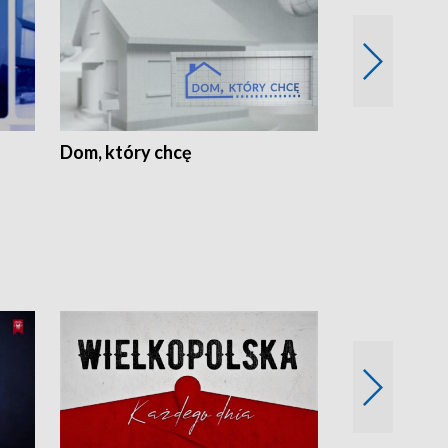
Dom, który chcę
Biznes Wielk