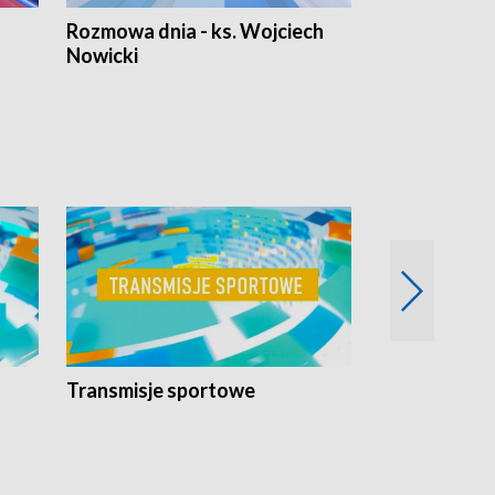
Rozmowa dnia - ks. Wojciech
Euro Fakty
Nowicki
Transmisje sportowe
Reportaże s