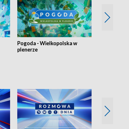
Pogoda - Wielkopolska w
Eko prognoza
plenerze