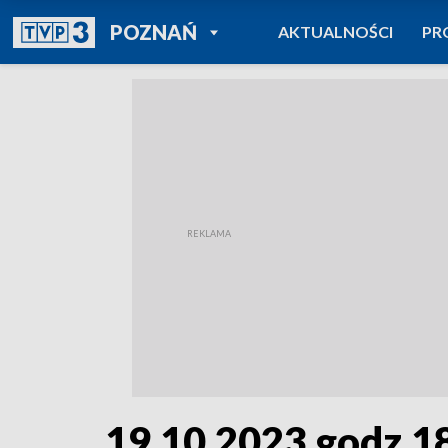
POWRÓT DO
POZNAŃ
AKTUALNOŚCI
PR
TVP REGIONY
19.10.2023 godz.1