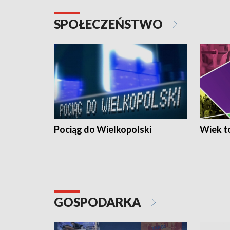
SPOŁECZEŃSTWO
Pociąg do Wielkopolski
Wiek to
GOSPODARKA