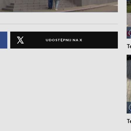
UDOSTĘPNIJ NA X
T
T