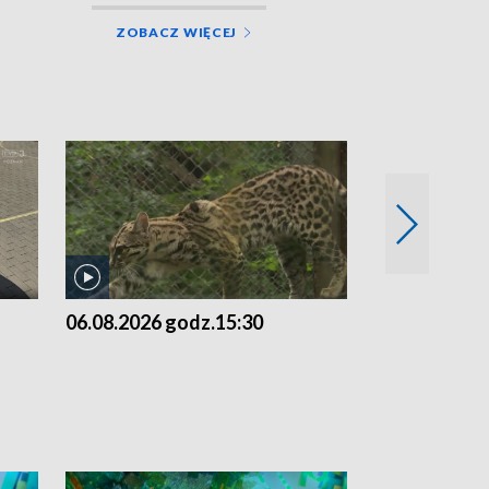
ZOBACZ WIĘCEJ
06.08.2026 godz.15:30
05.08.2026 g