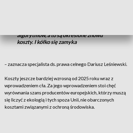
Gdybyśmy zobaczyli te wzory, to one nie
są dla zwykłych [ludzi] po prostu. To
wymaga prawdopodobnie wyższej
matematyki, jakichś określonych
algorytmów, a to są określone znowu
koszty. I kółko się zamyka
– zaznacza specjalista ds. prawa celnego Dariusz Leśniewski.
Koszty jeszcze bardziej wzrosną od 2025 roku wraz z
wprowadzeniem cła. Za jego wprowadzeniem stoi chęć
wyrównania szans producentów europejskich, którzy muszą
się liczyć z ekologią i tych spoza Unii, nie obarczonych
kosztami związanymi z ochroną środowiska.