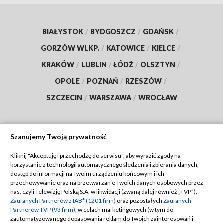
BIAŁYSTOK
/
BYDGOSZCZ
/
GDAŃSK
/
GORZÓW WLKP.
/
KATOWICE
/
KIELCE
/
KRAKÓW
/
LUBLIN
/
ŁÓDŹ
/
OLSZTYN
/
OPOLE
/
POZNAŃ
/
RZESZÓW
/
SZCZECIN
/
WARSZAWA
/
WROCŁAW
Szanujemy Twoją prywatność
Dołącz do nas:
Kliknij "Akceptuję i przechodzę do serwisu", aby wyrazić zgody na
korzystanie z technologii automatycznego śledzenia i zbierania danych,
TVP
dostęp do informacji na Twoim urządzeniu końcowym i ich
Abonament TVP
przechowywanie oraz na przetwarzanie Twoich danych osobowych przez
Regulamin TVP
nas, czyli Telewizję Polską S.A. w likwidacji (zwaną dalej również „TVP”),
Emisja w TVP
Polityka prywatności
Zaufanych Partnerów z IAB* (1201 firm)
oraz pozostałych
Zaufanych
Partnerów TVP (93 firm)
, w celach marketingowych (w tym do
Centrum informacji TVP
Moje zgody
zautomatyzowanego dopasowania reklam do Twoich zainteresowań i