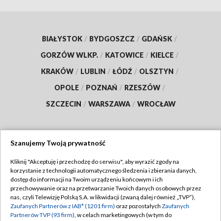
BIAŁYSTOK
/
BYDGOSZCZ
/
GDAŃSK
/
GORZÓW WLKP.
/
KATOWICE
/
KIELCE
/
KRAKÓW
/
LUBLIN
/
ŁÓDŹ
/
OLSZTYN
/
OPOLE
/
POZNAŃ
/
RZESZÓW
/
SZCZECIN
/
WARSZAWA
/
WROCŁAW
Szanujemy Twoją prywatność
Dołącz do nas:
Kliknij "Akceptuję i przechodzę do serwisu", aby wyrazić zgody na
korzystanie z technologii automatycznego śledzenia i zbierania danych,
TVP
dostęp do informacji na Twoim urządzeniu końcowym i ich
Abonament TVP
przechowywanie oraz na przetwarzanie Twoich danych osobowych przez
Regulamin TVP
nas, czyli Telewizję Polską S.A. w likwidacji (zwaną dalej również „TVP”),
Emisja w TVP
Zaufanych Partnerów z IAB* (1201 firm)
oraz pozostałych
Zaufanych
Polityka prywatności
Partnerów TVP (93 firm)
, w celach marketingowych (w tym do
Centrum informacji TVP