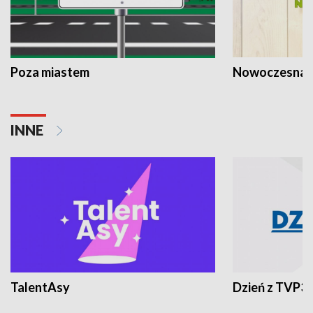
Poza miastem
Nowoczesna 
INNE
TalentAsy
Dzień z TVP3