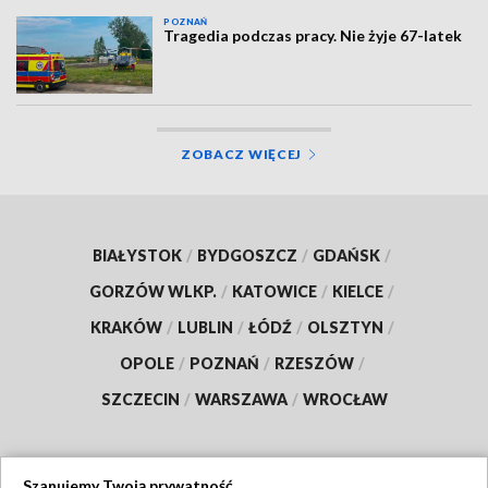
POZNAŃ
Tragedia podczas pracy. Nie żyje 67-latek
ZOBACZ WIĘCEJ
BIAŁYSTOK
/
BYDGOSZCZ
/
GDAŃSK
/
GORZÓW WLKP.
/
KATOWICE
/
KIELCE
/
KRAKÓW
/
LUBLIN
/
ŁÓDŹ
/
OLSZTYN
/
OPOLE
/
POZNAŃ
/
RZESZÓW
/
SZCZECIN
/
WARSZAWA
/
WROCŁAW
Szanujemy Twoją prywatność