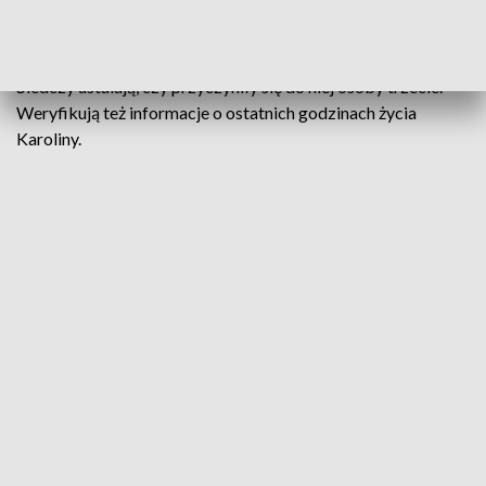
kobiety publikowały lokalne media.
Na razie nie są znane okoliczności śmierci 32-letniej kobiety.
Śledczy ustalają, czy przyczyniły się do niej osoby trzecie.
Weryfikują też informacje o ostatnich godzinach życia
Karoliny.