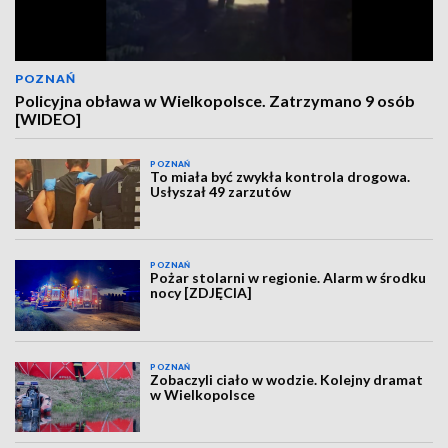
POZNAŃ
Policyjna obława w Wielkopolsce. Zatrzymano 9 osób
[WIDEO]
POZNAŃ
To miała być zwykła kontrola drogowa.
Usłyszał 49 zarzutów
POZNAŃ
Pożar stolarni w regionie. Alarm w środku
nocy [ZDJĘCIA]
POZNAŃ
Zobaczyli ciało w wodzie. Kolejny dramat
w Wielkopolsce