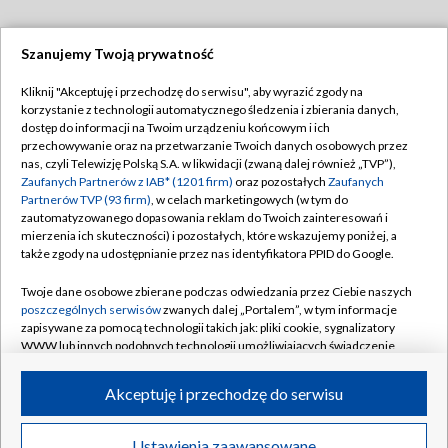
Szanujemy Twoją prywatność
Dołącz do nas:
Kliknij "Akceptuję i przechodzę do serwisu", aby wyrazić zgody na
korzystanie z technologii automatycznego śledzenia i zbierania danych,
TVP
dostęp do informacji na Twoim urządzeniu końcowym i ich
Abonament TVP
przechowywanie oraz na przetwarzanie Twoich danych osobowych przez
Regulamin TVP
nas, czyli Telewizję Polską S.A. w likwidacji (zwaną dalej również „TVP”),
Emisja w TVP
Polityka prywatności
Zaufanych Partnerów z IAB* (1201 firm)
oraz pozostałych
Zaufanych
Partnerów TVP (93 firm)
, w celach marketingowych (w tym do
Centrum informacji TVP
Moje zgody
zautomatyzowanego dopasowania reklam do Twoich zainteresowań i
mierzenia ich skuteczności) i pozostałych, które wskazujemy poniżej, a
Naziemna Telewizja Cyfrowa
Pomoc
także zgody na udostępnianie przez nas identyfikatora PPID do Google.
Sklep TVP
Biuro reklamy
Twoje dane osobowe zbierane podczas odwiedzania przez Ciebie naszych
Rada Programowa
Kontakt
poszczególnych serwisów
zwanych dalej „Portalem”, w tym informacje
zapisywane za pomocą technologii takich jak: pliki cookie, sygnalizatory
System NOS
WWW lub innych podobnych technologii umożliwiających świadczenie
dopasowanych i bezpiecznych usług, personalizację treści oraz reklam,
Informacje o nadawcy
Kanały
udostępnianie funkcji mediów społecznościowych oraz analizowanie
Akceptuję i przechodzę do serwisu
ruchu w Internecie.
Program dla prasy
©2026 Telewizja Polska S.A. w likwidacji
Biuro Reklamy
Twoje dane osobowe zbierane podczas odwiedzania przez Ciebie
Ustawienia zaawansowane