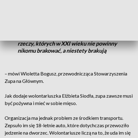
Zawsze jest to 100 litrów zupy, 180
kanapek, ciepłe napoje czy ciasta, które
przynoszą do nas mieszkańcy. Są to takie
rzeczy, których w XXI wieku nie powinny
nikomu brakować, a niestety brakują
– mówi Wioletta Bogusz, przewodnicząca Stowarzyszenia
Zupa na Głównym.
Jak dodaje wolontariuszka Elżbieta Siodła, zupa zawsze musi
być pożywna i mieć w sobie mięso.
Organizacja ma jednak problem ze środkiem transportu.
Zepsuło im się 18-letnie auto, które dotychczas przewoziło
jedzenie na dworzec. Wolontariusze liczą na to, że uda im się