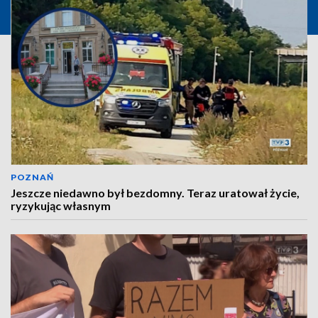
POZNAŃ
Jeszcze niedawno był bezdomny. Teraz uratował życie,
ryzykując własnym