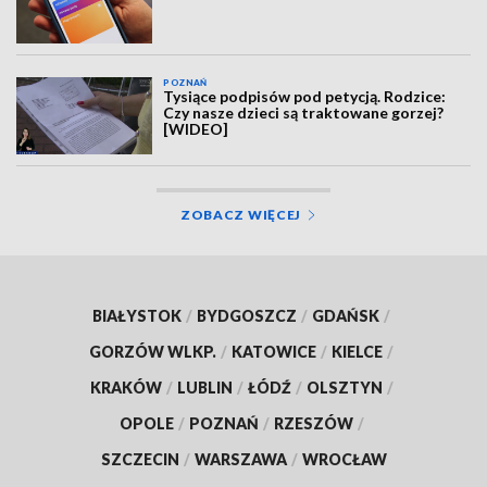
POZNAŃ
Tysiące podpisów pod petycją. Rodzice:
Czy nasze dzieci są traktowane gorzej?
[WIDEO]
ZOBACZ WIĘCEJ
BIAŁYSTOK
/
BYDGOSZCZ
/
GDAŃSK
/
GORZÓW WLKP.
/
KATOWICE
/
KIELCE
/
KRAKÓW
/
LUBLIN
/
ŁÓDŹ
/
OLSZTYN
/
OPOLE
/
POZNAŃ
/
RZESZÓW
/
SZCZECIN
/
WARSZAWA
/
WROCŁAW