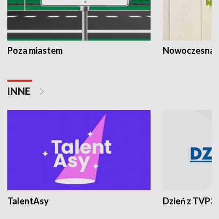
Poza miastem
Nowoczesna 
INNE
TalentAsy
Dzień z TVP3