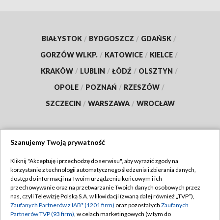
BIAŁYSTOK
/
BYDGOSZCZ
/
GDAŃSK
/
GORZÓW WLKP.
/
KATOWICE
/
KIELCE
/
KRAKÓW
/
LUBLIN
/
ŁÓDŹ
/
OLSZTYN
/
OPOLE
/
POZNAŃ
/
RZESZÓW
/
SZCZECIN
/
WARSZAWA
/
WROCŁAW
Szanujemy Twoją prywatność
Dołącz do nas:
Kliknij "Akceptuję i przechodzę do serwisu", aby wyrazić zgody na
korzystanie z technologii automatycznego śledzenia i zbierania danych,
TVP
dostęp do informacji na Twoim urządzeniu końcowym i ich
Abonament TVP
przechowywanie oraz na przetwarzanie Twoich danych osobowych przez
Regulamin TVP
nas, czyli Telewizję Polską S.A. w likwidacji (zwaną dalej również „TVP”),
Emisja w TVP
Zaufanych Partnerów z IAB* (1201 firm)
oraz pozostałych
Zaufanych
Polityka prywatności
Partnerów TVP (93 firm)
, w celach marketingowych (w tym do
Centrum informacji TVP