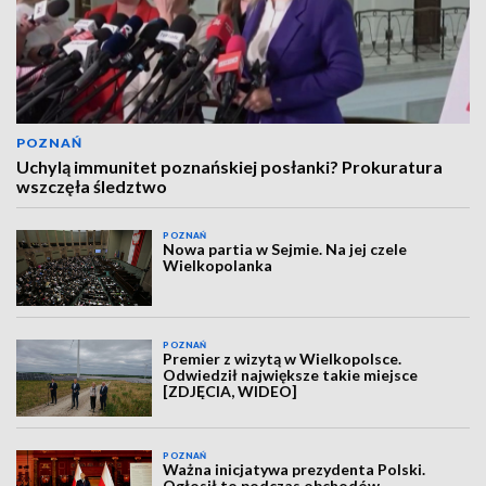
POZNAŃ
Uchylą immunitet poznańskiej posłanki? Prokuratura
wszczęła śledztwo
POZNAŃ
Nowa partia w Sejmie. Na jej czele
Wielkopolanka
POZNAŃ
Premier z wizytą w Wielkopolsce.
Odwiedził największe takie miejsce
[ZDJĘCIA, WIDEO]
POZNAŃ
Ważna inicjatywa prezydenta Polski.
Ogłosił to podczas obchodów