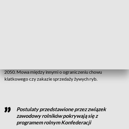
— komentuje przewodniczący NSZZ Rolników
Indywidualnych „Solidarność” Tomasz Obszański.
Pod dwunastką rolniczą podpisali się politycy Prawa i
Sprawiedliwości i Marek Sawicki z PSLu. Popierają ją także
politycy Konfederacji. Z drugiej strony znalazły się postulaty
uderzające w polskie rolnictwo, a którym bliżej jest takim
partiom jak Lewica, Platforma Obywatelska czy Polska
2050. Mowa między innymi o ograniczeniu chowu
klatkowego czy zakazie sprzedaży żywych ryb.
Postulaty przedstawione przez związek
zawodowy rolników pokrywają się z
programem rolnym Konfederacji