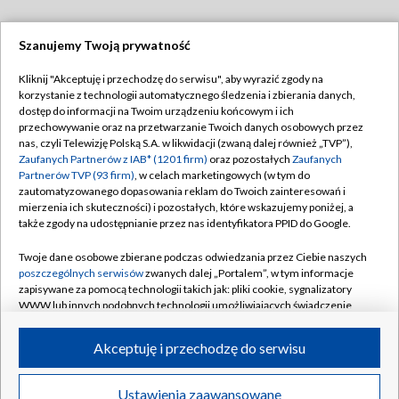
Szanujemy Twoją prywatność
Dołącz do nas:
Kliknij "Akceptuję i przechodzę do serwisu", aby wyrazić zgody na
korzystanie z technologii automatycznego śledzenia i zbierania danych,
TVP
dostęp do informacji na Twoim urządzeniu końcowym i ich
Abonament TVP
przechowywanie oraz na przetwarzanie Twoich danych osobowych przez
Regulamin TVP
nas, czyli Telewizję Polską S.A. w likwidacji (zwaną dalej również „TVP”),
Emisja w TVP
Polityka prywatności
Zaufanych Partnerów z IAB* (1201 firm)
oraz pozostałych
Zaufanych
Partnerów TVP (93 firm)
, w celach marketingowych (w tym do
Centrum informacji TVP
Moje zgody
zautomatyzowanego dopasowania reklam do Twoich zainteresowań i
mierzenia ich skuteczności) i pozostałych, które wskazujemy poniżej, a
Naziemna Telewizja Cyfrowa
Pomoc
także zgody na udostępnianie przez nas identyfikatora PPID do Google.
Sklep TVP
Biuro reklamy
Twoje dane osobowe zbierane podczas odwiedzania przez Ciebie naszych
Rada Programowa
Kontakt
poszczególnych serwisów
zwanych dalej „Portalem”, w tym informacje
zapisywane za pomocą technologii takich jak: pliki cookie, sygnalizatory
System NOS
WWW lub innych podobnych technologii umożliwiających świadczenie
dopasowanych i bezpiecznych usług, personalizację treści oraz reklam,
Informacje o nadawcy
Kanały
udostępnianie funkcji mediów społecznościowych oraz analizowanie
Akceptuję i przechodzę do serwisu
ruchu w Internecie.
Program dla prasy
©2026 Telewizja Polska S.A. w likwidacji
Biuro Reklamy
Twoje dane osobowe zbierane podczas odwiedzania przez Ciebie
Ustawienia zaawansowane