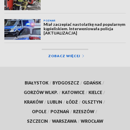
POZNAŃ
Miał zaczepiać nastolatkę nad popularnym
kąpieliskiem. Interweniowała policja
[AKTUALIZACJA]
ZOBACZ WIĘCEJ
BIAŁYSTOK
/
BYDGOSZCZ
/
GDAŃSK
/
GORZÓW WLKP.
/
KATOWICE
/
KIELCE
/
KRAKÓW
/
LUBLIN
/
ŁÓDŹ
/
OLSZTYN
/
OPOLE
/
POZNAŃ
/
RZESZÓW
/
SZCZECIN
/
WARSZAWA
/
WROCŁAW