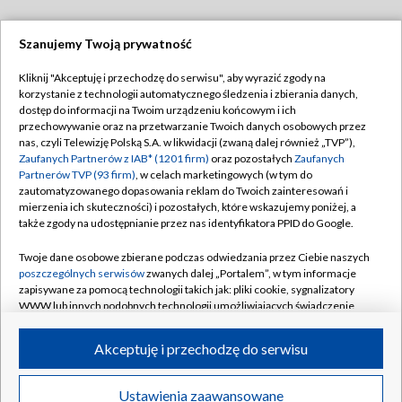
Szanujemy Twoją prywatność
Dołącz do nas:
Kliknij "Akceptuję i przechodzę do serwisu", aby wyrazić zgody na
korzystanie z technologii automatycznego śledzenia i zbierania danych,
TVP
dostęp do informacji na Twoim urządzeniu końcowym i ich
Abonament TVP
przechowywanie oraz na przetwarzanie Twoich danych osobowych przez
Regulamin TVP
nas, czyli Telewizję Polską S.A. w likwidacji (zwaną dalej również „TVP”),
Emisja w TVP
Polityka prywatności
Zaufanych Partnerów z IAB* (1201 firm)
oraz pozostałych
Zaufanych
Partnerów TVP (93 firm)
, w celach marketingowych (w tym do
Centrum informacji TVP
Moje zgody
zautomatyzowanego dopasowania reklam do Twoich zainteresowań i
mierzenia ich skuteczności) i pozostałych, które wskazujemy poniżej, a
Naziemna Telewizja Cyfrowa
Pomoc
także zgody na udostępnianie przez nas identyfikatora PPID do Google.
Sklep TVP
Biuro reklamy
Twoje dane osobowe zbierane podczas odwiedzania przez Ciebie naszych
Rada Programowa
Kontakt
poszczególnych serwisów
zwanych dalej „Portalem”, w tym informacje
zapisywane za pomocą technologii takich jak: pliki cookie, sygnalizatory
System NOS
WWW lub innych podobnych technologii umożliwiających świadczenie
dopasowanych i bezpiecznych usług, personalizację treści oraz reklam,
Informacje o nadawcy
Kanały
udostępnianie funkcji mediów społecznościowych oraz analizowanie
Akceptuję i przechodzę do serwisu
ruchu w Internecie.
Program dla prasy
©2026 Telewizja Polska S.A. w likwidacji
Biuro Reklamy
Twoje dane osobowe zbierane podczas odwiedzania przez Ciebie
Ustawienia zaawansowane