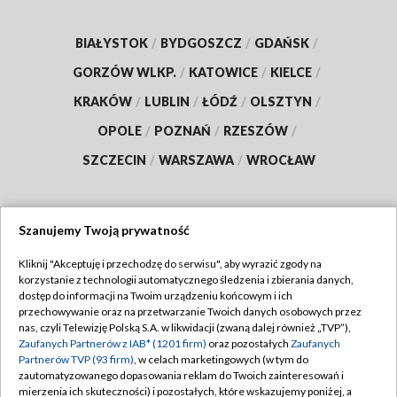
BIAŁYSTOK
/
BYDGOSZCZ
/
GDAŃSK
/
GORZÓW WLKP.
/
KATOWICE
/
KIELCE
/
KRAKÓW
/
LUBLIN
/
ŁÓDŹ
/
OLSZTYN
/
OPOLE
/
POZNAŃ
/
RZESZÓW
/
SZCZECIN
/
WARSZAWA
/
WROCŁAW
Szanujemy Twoją prywatność
Dołącz do nas:
Kliknij "Akceptuję i przechodzę do serwisu", aby wyrazić zgody na
korzystanie z technologii automatycznego śledzenia i zbierania danych,
TVP
dostęp do informacji na Twoim urządzeniu końcowym i ich
Abonament TVP
przechowywanie oraz na przetwarzanie Twoich danych osobowych przez
Regulamin TVP
nas, czyli Telewizję Polską S.A. w likwidacji (zwaną dalej również „TVP”),
Emisja w TVP
Polityka prywatności
Zaufanych Partnerów z IAB* (1201 firm)
oraz pozostałych
Zaufanych
Partnerów TVP (93 firm)
, w celach marketingowych (w tym do
Centrum informacji TVP
Moje zgody
zautomatyzowanego dopasowania reklam do Twoich zainteresowań i
mierzenia ich skuteczności) i pozostałych, które wskazujemy poniżej, a