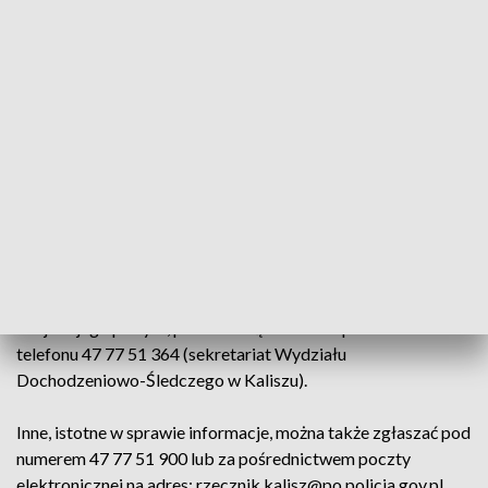
Z ustaleń policjantów wynika, że nieznany sprawca podpalił
trzy pojazdy zaparkowane na niestrzeżonym parkingu.
Podpalone zostały dwa samochody osobowe: chevrolett i
ford focus oraz nowy mercedes sprinter.
Policjanci zabezpieczyli nagranie z kamery monitoringu z
zarejestrowaną sylwetką mężczyzny, który może mieć
związek z tym zdarzeniem.
Osoby, które rozpoznają sprawcę i mają informacje na temat
miejsca jego pobytu, proszone są o kontakt pod numerem
telefonu 47 77 51 364 (sekretariat Wydziału
Dochodzeniowo-Śledczego w Kaliszu).
Inne, istotne w sprawie informacje, można także zgłaszać pod
numerem 47 77 51 900 lub za pośrednictwem poczty
elektronicznej na adres: rzecznik.kalisz@po.policja.gov.pl.