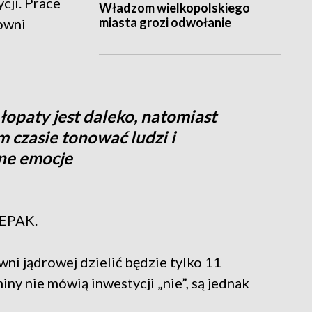
cji. Prace
Władzom wielkopolskiego
miasta grozi odwołanie
łowni
 łopaty jest daleko, natomiast
 czasie tonować ludzi i
ne emocje
ZEPAK.
owni jądrowej dzielić będzie tylko 11
ny nie mówią inwestycji „nie”, są jednak