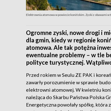
Elektrownia atomowa w powiecie konińskim. Zyski z obawami w tl
Ogromne zyski, nowe drogi i mi
dla gmin, kiedy w regionie kon
atomowa. Ale tak potężna inwest
ewentualne problemy – w tle b
polityce turystycznej. Wątpliwo
Przed rokiem w Seulu ZE PAK i kore
zawarły porozumienie w sprawie bud
elektrowni atomowej. W kwietniu koni
należąca do Skarbu Państwa Polska G
Energetyczna powołały spółkę, która z