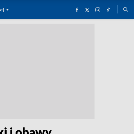
ej
i i obawy