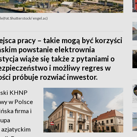
e(fot.Shutterstock/ engel.ac)
ejsca pracy – takie mogą być korzyści
ińskim powstanie elektrownia
ycja wiąże się także z pytaniami o
ezpieczeństwo i możliwy regres w
ści próbuje rozwiać inwestor.
ański KHNP
owy w Polsce
ńska firma i
rupa
 azjatyckim