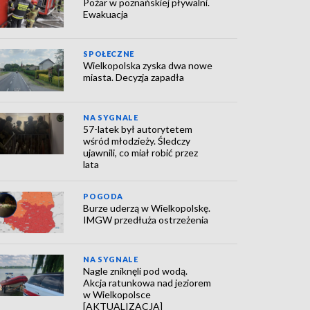
Pożar w poznańskiej pływalni.
Ewakuacja
SPOŁECZNE
Wielkopolska zyska dwa nowe
miasta. Decyzja zapadła
NA SYGNALE
57-latek był autorytetem
wśród młodzieży. Śledczy
ujawnili, co miał robić przez
lata
POGODA
Burze uderzą w Wielkopolskę.
IMGW przedłuża ostrzeżenia
NA SYGNALE
Nagle zniknęli pod wodą.
Akcja ratunkowa nad jeziorem
w Wielkopolsce
[AKTUALIZACJA]