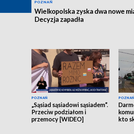
POZNAŃ
Wielkopolska zyska dwa nowe mi
Decyzja zapadła
POZNAŃ
POZNA
„Sąsiad sąsiadowi sąsiadem”.
Darm
Przeciw podziałom i
komun
przemocy [WIDEO]
kto s