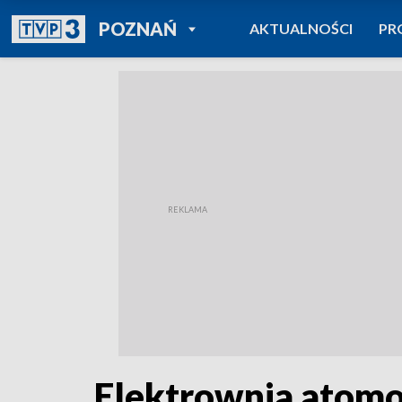
POWRÓT DO
POZNAŃ
AKTUALNOŚCI
PR
TVP REGIONY
Elektrownia atomo