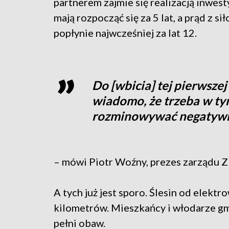
partnerem zajmie się realizacją inwesty
mają rozpocząć się za 5 lat, a prąd z si
popłynie najwcześniej za lat 12.
Do [wbicia] tej pierwszej
wiadomo, że trzeba w tym
rozminowywać negatyw
– mówi Piotr Woźny, prezes zarządu 
A tych już jest sporo. Ślesin od elektr
kilometrów. Mieszkańcy i włodarze gmi
pełni obaw.