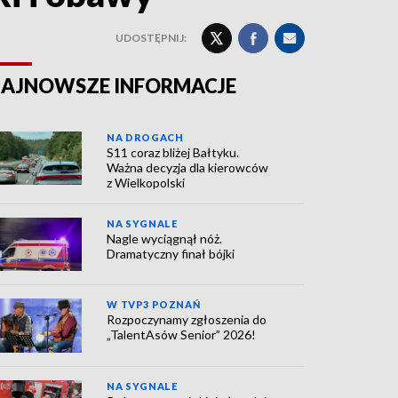
UDOSTĘPNIJ:
AJNOWSZE INFORMACJE
NA DROGACH
S11 coraz bliżej Bałtyku.
Ważna decyzja dla kierowców
z Wielkopolski
NA SYGNALE
Nagle wyciągnął nóż.
Dramatyczny finał bójki
W TVP3 POZNAŃ
Rozpoczynamy zgłoszenia do
„TalentAsów Senior” 2026!
NA SYGNALE