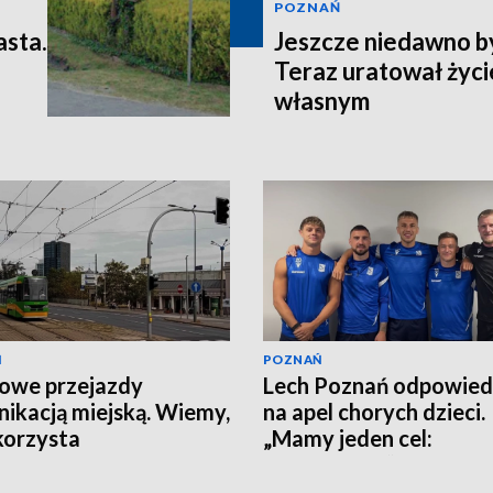
POZNAŃ
asta.
Jeszcze niedawno b
Teraz uratował życi
własnym
Ń
POZNAŃ
owe przejazdy
Lech Poznań odpowied
ikacją miejską. Wiemy,
na apel chorych dzieci.
korzysta
„Mamy jeden cel:
wygrywanie”