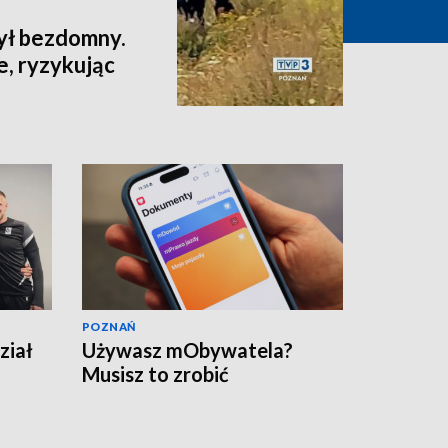
ył bezdomny.
e, ryzykując
POZNAŃ
ział
Używasz mObywatela?
Musisz to zrobić