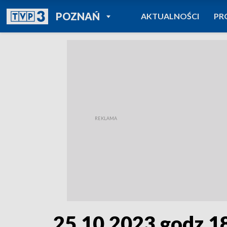
POWRÓT DO
POZNAŃ
AKTUALNOŚCI
PR
TVP REGIONY
25.10.2023 godz.1