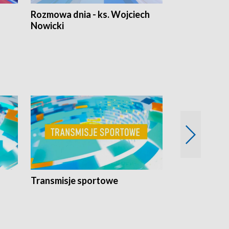
Rozmowa dnia - ks. Wojciech
Euro Fakty
Nowicki
Transmisje sportowe
Reportaże s