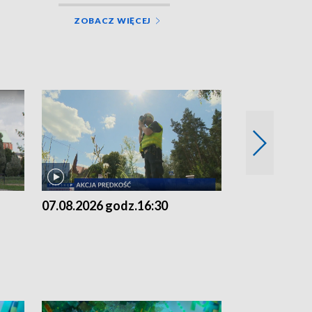
ZOBACZ WIĘCEJ
07.08.2026 godz.16:30
07.08.2026 g