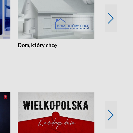
Dom, który chcę
Biznes Wielk