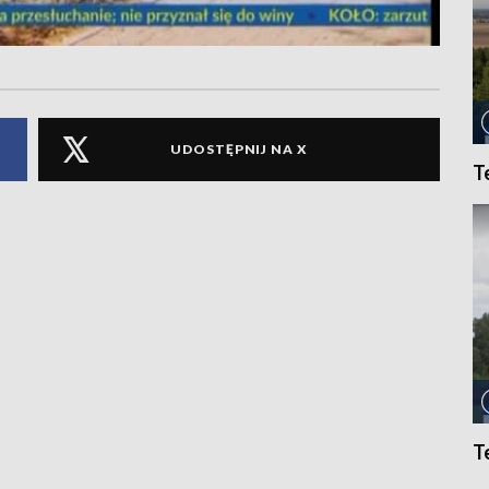
UDOSTĘPNIJ NA X
T
T