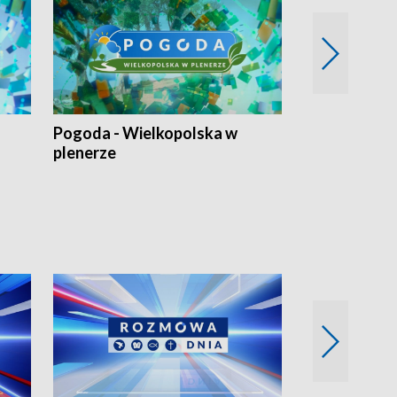
Pogoda - Wielkopolska w
Eko prognoza
plenerze