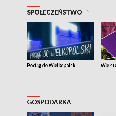
SPOŁECZEŃSTWO
Pociąg do Wielkopolski
Wiek to
GOSPODARKA