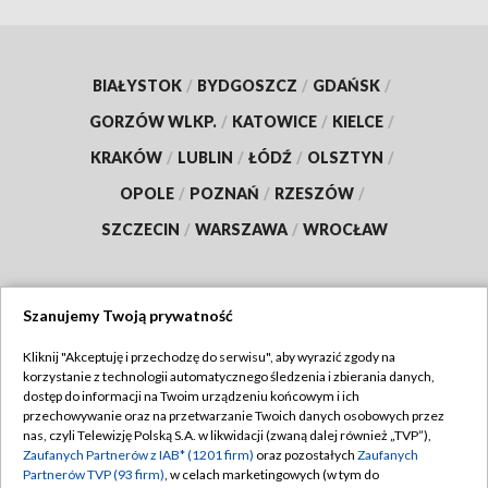
BIAŁYSTOK
/
BYDGOSZCZ
/
GDAŃSK
/
GORZÓW WLKP.
/
KATOWICE
/
KIELCE
/
KRAKÓW
/
LUBLIN
/
ŁÓDŹ
/
OLSZTYN
/
OPOLE
/
POZNAŃ
/
RZESZÓW
/
SZCZECIN
/
WARSZAWA
/
WROCŁAW
Szanujemy Twoją prywatność
Dołącz do nas:
Kliknij "Akceptuję i przechodzę do serwisu", aby wyrazić zgody na
korzystanie z technologii automatycznego śledzenia i zbierania danych,
TVP
dostęp do informacji na Twoim urządzeniu końcowym i ich
Abonament TVP
przechowywanie oraz na przetwarzanie Twoich danych osobowych przez
Regulamin TVP
nas, czyli Telewizję Polską S.A. w likwidacji (zwaną dalej również „TVP”),
Emisja w TVP
Zaufanych Partnerów z IAB* (1201 firm)
oraz pozostałych
Zaufanych
Polityka prywatności
Partnerów TVP (93 firm)
, w celach marketingowych (w tym do
Centrum informacji TVP