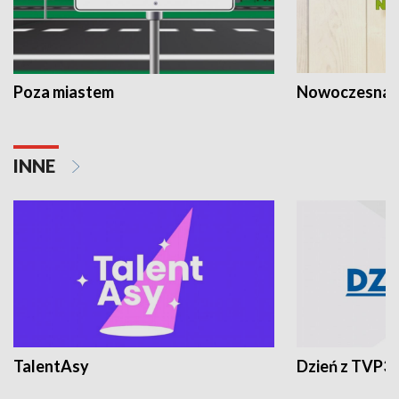
Poza miastem
Nowoczesna 
INNE
TalentAsy
Dzień z TVP3