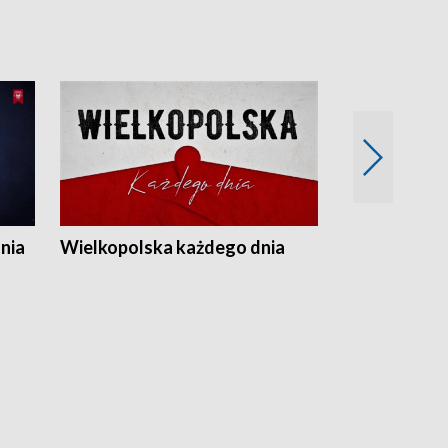
nia
Wielkopolska każdego dnia
Rozmowy z m