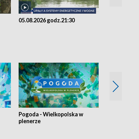
05.08.2026 godz.21:30
05.08.2026 g
Pogoda - Wielkopolska w
Eko prognoza
plenerze