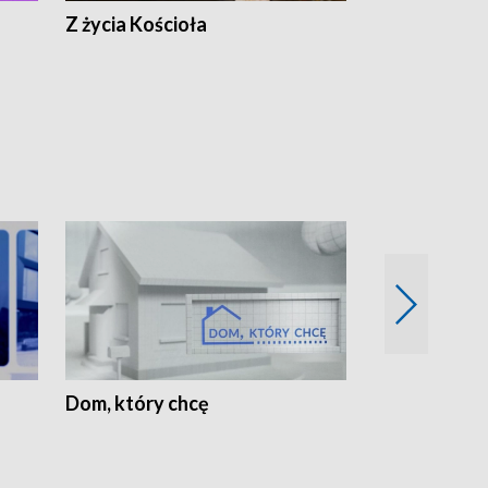
Z życia Kościoła
Jak rozmawia
Dom, który chcę
Biznes Wielk