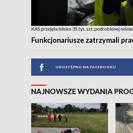
KAS przejęła blisko 35 tys. szt. podrobionej odzieży
Funkcjonariusze zatrzymali pra
UDOSTĘPNIJ NA FACEBOOKU
NAJNOWSZE WYDANIA PR