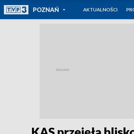
POWRÓT DO
POZNAŃ
AKTUALNOŚCI
PR
TVP REGIONY
KAS przejęła blisko