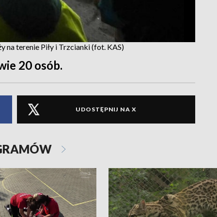
 na terenie Piły i Trzcianki (fot. KAS)
wie 20 osób.
UDOSTĘPNIJ NA X
OGRAMÓW