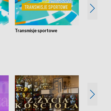
Transmisje sportowe
Reportaże s