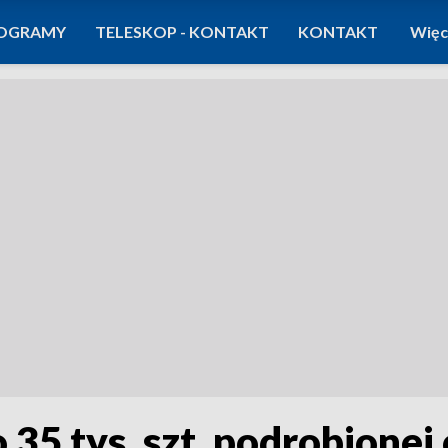
OGRAMY
TELESKOP - KONTAKT
KONTAKT
Więc
 35 tys. szt. podrobionej