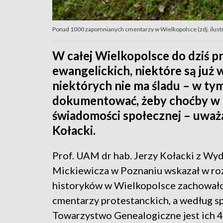
Ponad 1000 zapomnianych cmentarzy w Wielkopolsce (zdj. ilustra
W całej Wielkopolsce do dziś 
ewangelickich, niektóre są już 
niektórych nie ma śladu – w ty
dokumentować, żeby choćby w t
świadomości społecznej – uważa
Kołacki.
Prof. UAM dr hab. Jerzy Kołacki z Wyd
Mickiewicza w Poznaniu wskazał w ro
historyków w Wielkopolsce zachowało 
cmentarzy protestanckich, a według s
Towarzystwo Genealogiczne jest ich 4