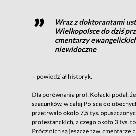
Wraz z doktorantami usta
Wielkopolsce do dziś pr
cmentarzy ewangelickich.
niewidoczne
– powiedział historyk.
Dla porównania prof. Kołacki podał, ż
szacunków, w całej Polsce do obecny
przetrwało około 7,5 tys. opuszczony
protestanckich, z czego około 3 tys. to
Prócz nich są jeszcze tzw. cmentarze 