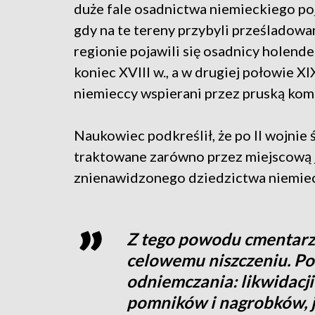
duże fale osadnictwa niemieckiego poj
gdy na te tereny przybyli prześladowan
regionie pojawili się osadnicy holende
koniec XVIII w., a w drugiej połowie XI
niemieccy wspierani przez pruską komi
Naukowiec podkreślił, że po II wojnie
traktowane zarówno przez miejscową j
znienawidzonego dziedzictwa niemiec
Z tego powodu cmentarze
celowemu niszczeniu. Po
odniemczania: likwidacj
pomników i nagrobków, 