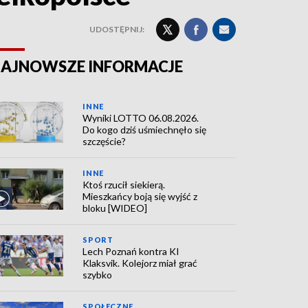
UDOSTĘPNIJ:
AJNOWSZE INFORMACJE
INNE
Wyniki LOTTO 06.08.2026.
Do kogo dziś uśmiechnęło się
szczęście?
INNE
Ktoś rzucił siekierą.
Mieszkańcy boją się wyjść z
bloku [WIDEO]
SPORT
Lech Poznań kontra KI
Klaksvik. Kolejorz miał grać
szybko
SPOŁECZNE