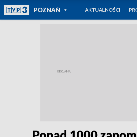
POWRÓT DO
POZNAŃ
AKTUALNOŚCI
PR
TVP REGIONY
Ponad 1000 zapom