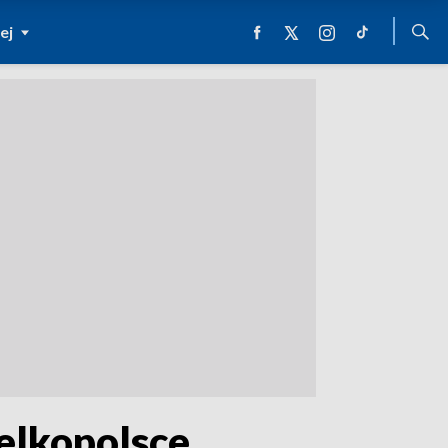
ej
elkopolsce