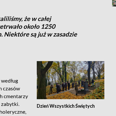
liliśmy, że w całej
zetrwało około 1250
 Niektóre są już w zasadzie
e według
ch czasów
ch cmentarzy
 zabytki.
Dzień Wszystkich Świętych
choleryczne,