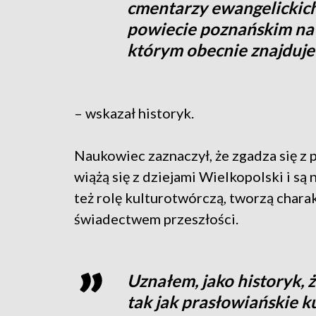
cmentarzy ewangelickic
powiecie poznańskim nat
którym obecnie znajduje 
– wskazał historyk.
Naukowiec zaznaczył, że zgadza się z 
wiążą się z dziejami Wielkopolski i są
też rolę kulturotwórczą, tworzą chara
świadectwem przeszłości.
Uznałem, jako historyk, ż
tak jak prasłowiańskie k