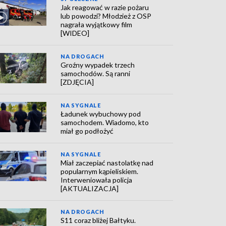
Jak reagować w razie pożaru
lub powodzi? Młodzież z OSP
nagrała wyjątkowy film
[WIDEO]
NA DROGACH
Groźny wypadek trzech
samochodów. Są ranni
[ZDJĘCIA]
NA SYGNALE
Ładunek wybuchowy pod
samochodem. Wiadomo, kto
miał go podłożyć
NA SYGNALE
Miał zaczepiać nastolatkę nad
popularnym kąpieliskiem.
Interweniowała policja
[AKTUALIZACJA]
NA DROGACH
S11 coraz bliżej Bałtyku.