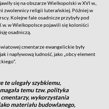
awiły się na obszarze Wielkopolski w XVI w.,
i zwolennicy religii luterańskiej. Później w
rscy. Kolejne fale osadnicze przybyły pod
X w. w Wielkopolsce pojawili się koloniści
sję osadniczą.
 światowej cmentarze ewangelickie były
ak i napływową ludność, jako „obcy element
kiego”.
 te ulegały szybkiemu,
magała temu tzw. polityka
i cmentarzy, wykorzystania
jako materiału budowlanego,