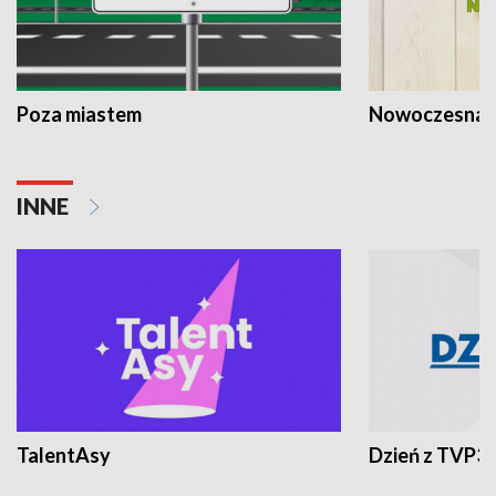
Poza miastem
Nowoczesna 
INNE
TalentAsy
Dzień z TVP3