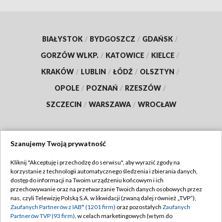
BIAŁYSTOK
/
BYDGOSZCZ
/
GDAŃSK
/
GORZÓW WLKP.
/
KATOWICE
/
KIELCE
/
KRAKÓW
/
LUBLIN
/
ŁÓDŹ
/
OLSZTYN
/
OPOLE
/
POZNAŃ
/
RZESZÓW
/
SZCZECIN
/
WARSZAWA
/
WROCŁAW
Szanujemy Twoją prywatność
Dołącz do nas:
Kliknij "Akceptuję i przechodzę do serwisu", aby wyrazić zgody na
korzystanie z technologii automatycznego śledzenia i zbierania danych,
TVP
dostęp do informacji na Twoim urządzeniu końcowym i ich
Abonament TVP
przechowywanie oraz na przetwarzanie Twoich danych osobowych przez
Regulamin TVP
nas, czyli Telewizję Polską S.A. w likwidacji (zwaną dalej również „TVP”),
Emisja w TVP
Zaufanych Partnerów z IAB* (1201 firm)
oraz pozostałych
Zaufanych
Polityka prywatności
Partnerów TVP (93 firm)
, w celach marketingowych (w tym do
Centrum informacji TVP