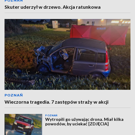
POZNAŃ
Skuter uderzył w drzewo. Akcja ratunkowa
POZNAŃ
Wieczorna tragedia. 7 zastępów straży w akcji
POZNAŃ
Wytropili go używając drona. Miał kilka
powodów, by uciekać [ZDJĘCIA]