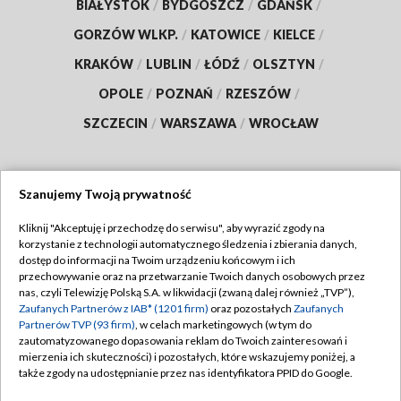
BIAŁYSTOK
/
BYDGOSZCZ
/
GDAŃSK
/
GORZÓW WLKP.
/
KATOWICE
/
KIELCE
/
KRAKÓW
/
LUBLIN
/
ŁÓDŹ
/
OLSZTYN
/
OPOLE
/
POZNAŃ
/
RZESZÓW
/
SZCZECIN
/
WARSZAWA
/
WROCŁAW
Szanujemy Twoją prywatność
Dołącz do nas:
Kliknij "Akceptuję i przechodzę do serwisu", aby wyrazić zgody na
korzystanie z technologii automatycznego śledzenia i zbierania danych,
TVP
dostęp do informacji na Twoim urządzeniu końcowym i ich
Abonament TVP
przechowywanie oraz na przetwarzanie Twoich danych osobowych przez
Regulamin TVP
nas, czyli Telewizję Polską S.A. w likwidacji (zwaną dalej również „TVP”),
Emisja w TVP
Polityka prywatności
Zaufanych Partnerów z IAB* (1201 firm)
oraz pozostałych
Zaufanych
Partnerów TVP (93 firm)
, w celach marketingowych (w tym do
Centrum informacji TVP
Moje zgody
zautomatyzowanego dopasowania reklam do Twoich zainteresowań i
mierzenia ich skuteczności) i pozostałych, które wskazujemy poniżej, a
Naziemna Telewizja Cyfrowa
Pomoc
także zgody na udostępnianie przez nas identyfikatora PPID do Google.
Sklep TVP
Biuro reklamy