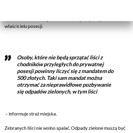
Straż Miejska w Poznaniu przypomina, że obowiązek
utrzymania chodników w należytym stanie czystości,
zwłaszcza w okresie jesienno-zimowym, spoczywa na
właścicielu posesji.
Osoby, które nie będą sprzątać liści z
chodników przyległych do prywatnej
posesji powinny liczyć się z mandatem do
500 złotych. Taki sam mandat można
otrzymać za nieprawidłowe pozbywanie
się odpadów zielonych, w tym liści
– informuje straż miejska.
Zebranych liści nie wolno spalać. Odpady zielone muszą być