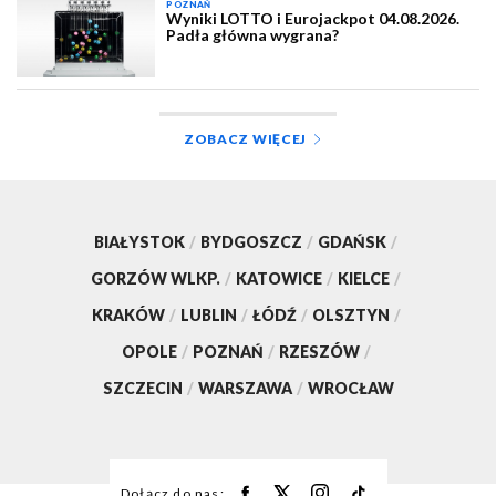
POZNAŃ
Wyniki LOTTO i Eurojackpot 04.08.2026.
Padła główna wygrana?
ZOBACZ WIĘCEJ
BIAŁYSTOK
/
BYDGOSZCZ
/
GDAŃSK
/
GORZÓW WLKP.
/
KATOWICE
/
KIELCE
/
KRAKÓW
/
LUBLIN
/
ŁÓDŹ
/
OLSZTYN
/
OPOLE
/
POZNAŃ
/
RZESZÓW
/
SZCZECIN
/
WARSZAWA
/
WROCŁAW
Dołącz do nas: