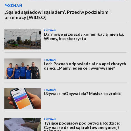
POZNAŃ
„Sąsiad sąsiadowi sąsiadem”. Przeciw podziałom i
przemocy [WIDEO]
POZNAŃ
Darmowe przejazdy komunikacją miejską.
Wiemy, kto skorzysta
POZNAŃ
Lech Poznań odpowiedział na apel chorych
dzieci. „Mamy jeden cel: wygrywanie”
POZNAŃ
Używasz mObywatela? Musisz to zrobić
POZNAŃ
Tysiące podpisów pod petycją. Rodzice:
Czy nasze dzieci są traktowane gorzej?