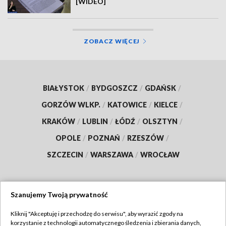
[WIDEO]
ZOBACZ WIĘCEJ
BIAŁYSTOK
/
BYDGOSZCZ
/
GDAŃSK
/
GORZÓW WLKP.
/
KATOWICE
/
KIELCE
/
KRAKÓW
/
LUBLIN
/
ŁÓDŹ
/
OLSZTYN
/
OPOLE
/
POZNAŃ
/
RZESZÓW
/
SZCZECIN
/
WARSZAWA
/
WROCŁAW
Szanujemy Twoją prywatność
Dołącz do nas:
Kliknij "Akceptuję i przechodzę do serwisu", aby wyrazić zgody na
korzystanie z technologii automatycznego śledzenia i zbierania danych,
TVP