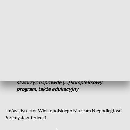
Wyczekiwana przez Wielkopolan inwestycja ma zapewnione
finansowanie ze strony samorządu województwa, 60 procent
wziął na siebie rząd.
Jeśli chodzi o stworzenie tego muzeum,
jesteśmy spokojni, ale oczywiście
[przydadzą się] każde dodatkowe
pieniądze, żeby było jeszcze bardziej
ciekawie, (…) efektownie, żeby powstała
dobra publikacja, (…) żebyśmy mogli
stworzyć naprawdę (…) kompleksowy
program, także edukacyjny
– mówi dyrektor Wielkopolskiego Muzeum Niepodległości
Przemysław Terlecki.