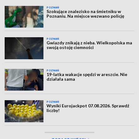
POZNAŃ
Szokujące znalezisko na śmietniku w
Poznaniu. Na miejsce wezwano policję
POZNAŃ
Gwiazdy znikają z nieba. Wielkopolska ma
swoją ostoję ciemności
POZNAŃ
19-latka wakacje spędzi w areszcie. Nie
działała sama
POZNAŃ
Wyniki Eurojackpot 07.08.2026. Sprawdź
liczby!