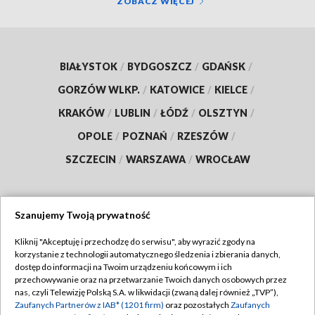
ZOBACZ WIĘCEJ
BIAŁYSTOK
/
BYDGOSZCZ
/
GDAŃSK
/
GORZÓW WLKP.
/
KATOWICE
/
KIELCE
/
KRAKÓW
/
LUBLIN
/
ŁÓDŹ
/
OLSZTYN
/
OPOLE
/
POZNAŃ
/
RZESZÓW
/
SZCZECIN
/
WARSZAWA
/
WROCŁAW
Szanujemy Twoją prywatność
Dołącz do nas:
Kliknij "Akceptuję i przechodzę do serwisu", aby wyrazić zgody na
korzystanie z technologii automatycznego śledzenia i zbierania danych,
TVP
dostęp do informacji na Twoim urządzeniu końcowym i ich
Abonament TVP
przechowywanie oraz na przetwarzanie Twoich danych osobowych przez
Regulamin TVP
nas, czyli Telewizję Polską S.A. w likwidacji (zwaną dalej również „TVP”),
Emisja w TVP
Polityka prywatności
Zaufanych Partnerów z IAB* (1201 firm)
oraz pozostałych
Zaufanych