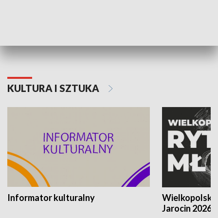
70. rocznica Powstania
Narodowy Dzi
Poznańskiego Czerwca 1956 roku
Powstania Wi
KULTURA I SZTUKA
Informator kulturalny
Wielkopolski
Jarocin 2026