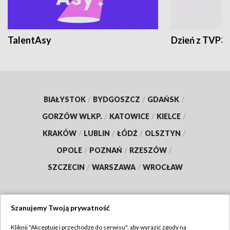
TalentAsy
Dzień z TVP3
BIAŁYSTOK
/
BYDGOSZCZ
/
GDAŃSK
/
GORZÓW WLKP.
/
KATOWICE
/
KIELCE
/
KRAKÓW
/
LUBLIN
/
ŁÓDŹ
/
OLSZTYN
/
OPOLE
/
POZNAŃ
/
RZESZÓW
/
SZCZECIN
/
WARSZAWA
/
WROCŁAW
Szanujemy Twoją prywatność
Dołącz do nas:
Kliknij "Akceptuję i przechodzę do serwisu", aby wyrazić zgody na