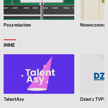
Poza miastem
Nowoczesna 
INNE
TalentAsy
Dzień z TVP3