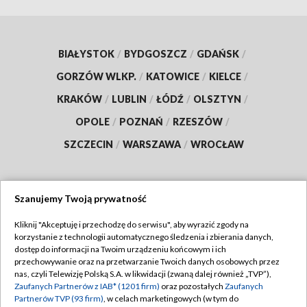
BIAŁYSTOK
/
BYDGOSZCZ
/
GDAŃSK
/
GORZÓW WLKP.
/
KATOWICE
/
KIELCE
/
KRAKÓW
/
LUBLIN
/
ŁÓDŹ
/
OLSZTYN
/
OPOLE
/
POZNAŃ
/
RZESZÓW
/
SZCZECIN
/
WARSZAWA
/
WROCŁAW
Szanujemy Twoją prywatność
Dołącz do nas:
Kliknij "Akceptuję i przechodzę do serwisu", aby wyrazić zgody na
korzystanie z technologii automatycznego śledzenia i zbierania danych,
TVP
dostęp do informacji na Twoim urządzeniu końcowym i ich
Abonament TVP
przechowywanie oraz na przetwarzanie Twoich danych osobowych przez
Regulamin TVP
nas, czyli Telewizję Polską S.A. w likwidacji (zwaną dalej również „TVP”),
Emisja w TVP
Zaufanych Partnerów z IAB* (1201 firm)
oraz pozostałych
Zaufanych
Polityka prywatności
Partnerów TVP (93 firm)
, w celach marketingowych (w tym do
Centrum informacji TVP