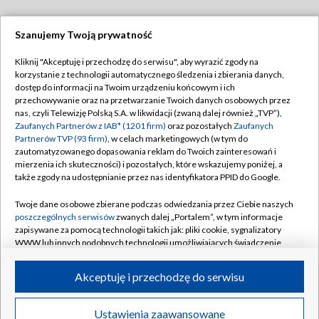
Szanujemy Twoją prywatność
Dołącz do nas:
Kliknij "Akceptuję i przechodzę do serwisu", aby wyrazić zgody na
korzystanie z technologii automatycznego śledzenia i zbierania danych,
TVP
dostęp do informacji na Twoim urządzeniu końcowym i ich
Abonament TVP
przechowywanie oraz na przetwarzanie Twoich danych osobowych przez
Regulamin TVP
nas, czyli Telewizję Polską S.A. w likwidacji (zwaną dalej również „TVP”),
Emisja w TVP
Zaufanych Partnerów z IAB* (1201 firm)
oraz pozostałych
Zaufanych
Polityka prywatności
Partnerów TVP (93 firm)
, w celach marketingowych (w tym do
Centrum informacji TVP
Moje zgody
zautomatyzowanego dopasowania reklam do Twoich zainteresowań i
mierzenia ich skuteczności) i pozostałych, które wskazujemy poniżej, a
Naziemna Telewizja Cyfrowa
Pomoc
także zgody na udostępnianie przez nas identyfikatora PPID do Google.
Sklep TVP
Biuro reklamy
Twoje dane osobowe zbierane podczas odwiedzania przez Ciebie naszych
Rada Programowa
poszczególnych serwisów
zwanych dalej „Portalem”, w tym informacje
Kontakt
zapisywane za pomocą technologii takich jak: pliki cookie, sygnalizatory
System NOS
WWW lub innych podobnych technologii umożliwiających świadczenie
dopasowanych i bezpiecznych usług, personalizację treści oraz reklam,
Informacje o nadawcy
Kanały
udostępnianie funkcji mediów społecznościowych oraz analizowanie
Akceptuję i przechodzę do serwisu
ruchu w Internecie.
Program dla prasy
©2026 Telewizja Polska S.A. w likwidacji
Biuro Reklamy
Twoje dane osobowe zbierane podczas odwiedzania przez Ciebie
Ustawienia zaawansowane