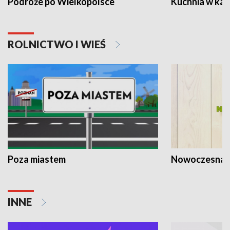
Podróże po Wielkopolsce
Kuchnia w ka
ROLNICTWO I WIEŚ
Poza miastem
Nowoczesna 
INNE