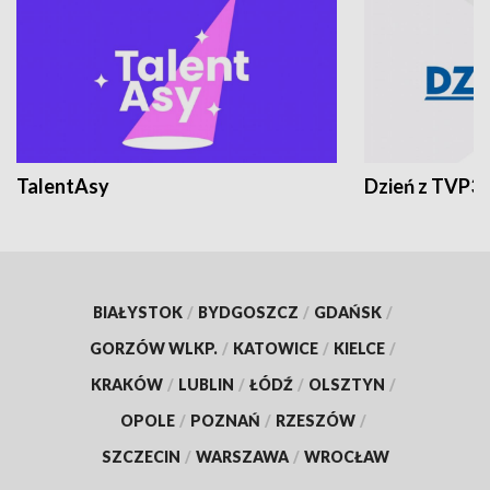
TalentAsy
Dzień z TVP3
BIAŁYSTOK
/
BYDGOSZCZ
/
GDAŃSK
/
GORZÓW WLKP.
/
KATOWICE
/
KIELCE
/
KRAKÓW
/
LUBLIN
/
ŁÓDŹ
/
OLSZTYN
/
OPOLE
/
POZNAŃ
/
RZESZÓW
/
SZCZECIN
/
WARSZAWA
/
WROCŁAW