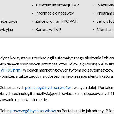
Centrum informacji TVP
Naziemna
Informacje o nadawcy
Program d
zetargowe
Zgłoś program (ROPAT)
Serwis fo
wizyjna
Kariera w TVP
Merchandi
Polityka prywatności
Moje zgody
Pomoc
Biuro re
ody na korzystanie z technologii automatycznego śledzenia i zbie
 danych osobowych przez nas, czyli Telewizję Polską S.A. w likw
VP (93 firm)
, w celach marketingowych (w tym do zautomatyzow
 poniżej, a także zgody na udostępnianie przez nas identyfikator
Ciebie naszych
poszczególnych serwisów
zwanych dalej „Portalem
obnych technologii umożliwiających świadczenie dopasowanych i be
zowanie ruchu w Internecie.
Ciebie
poszczególnych serwisów
na Portalu, takie jak adresy IP, 