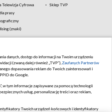
 Telewizja Cyfrowa
Sklep TVP
la prasy
tograficzny
sing (znaki)
klamy
Kontakt
rania danych, dostęp do informacji na Twoim urządzeniu
idacji (zwaną dalej również „TVP”),
Zaufanych Partnerów
anego dopasowania reklam do Twoich zainteresowań i
a PPID do Google.
”, w tym informacje zapisywane za pomocą technologii
zpiecznych usług, personalizację treści oraz reklam,
identyfikatory Twoich urządzeń końcowych i identyfikatory