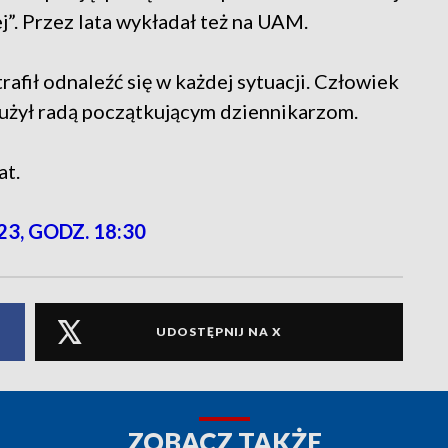
”. Przez lata wykładał też na UAM.
rafił odnaleźć się w każdej sytuacji. Człowiek
służył radą początkującym dziennikarzom.
at.
23, GODZ. 18:30
UDOSTĘPNIJ NA X
ZOBACZ TAKŻE