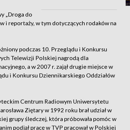
wy „Droga do
nów i reportaży, w tym dotyczących rodaków na
żniony podczas 10. Przeglądu i Konkursu
ch Telewizji Polskiej nagrodą dla
yjnego, a w 2007 r. zajął drugie miejsce w
glądu i Konkursu Dziennikarskiego Oddziałów
syteckim Centrum Radiowym Uniwersytetu
arosława Ziętary w 1992 roku brał udział w
kiej grupy śledczej, która próbowała pomóc w
Zanim podjął pracę w TVP pracował w Polskiej