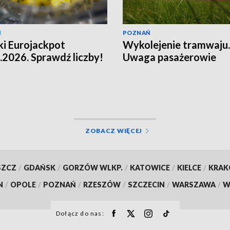
Ń
POZNAŃ
i Eurojackpot
Wykolejenie tramwaju.
.2026. Sprawdź liczby!
Uwaga pasażerowie
ZOBACZ WIĘCEJ
SZCZ
/
GDAŃSK
/
GORZÓW WLKP.
/
KATOWICE
/
KIELCE
/
KRA
N
/
OPOLE
/
POZNAŃ
/
RZESZÓW
/
SZCZECIN
/
WARSZAWA
/
W
Dołącz do nas: