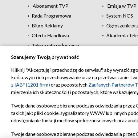
Abonament TVP
Emisja w TVP
Rada Programowa
System NOS
Biuro Reklamy
Ogłoszenie pr
Oferta Handlowa
Akademia Tele
Telegazeta ogłoszenia
Szanujemy Twoją prywatność
Regulamin TVP
Kliknij "Akceptuję i przechodzę do serwisu", aby wyrazić zg
końcowym i ich przechowywanie oraz na przetwarzanie Twoich
z IAB* (1201 firm)
oraz pozostałych
Zaufanych Partnerów T
mierzenia ich skuteczności) i pozostałych, które wskazujemy
Twoje dane osobowe zbierane podczas odwiedzania przez 
takich jak: pliki cookie, sygnalizatory WWW lub innych pod
udostępnianie funkcji mediów społecznościowych oraz anali
Twoje dane osobowe zbierane podczas odwiedzania przez 