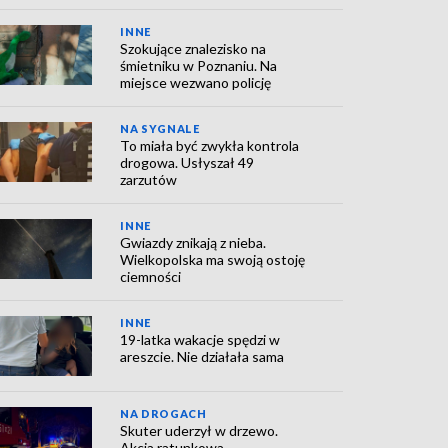
INNE
Szokujące znalezisko na
śmietniku w Poznaniu. Na
miejsce wezwano policję
NA SYGNALE
To miała być zwykła kontrola
drogowa. Usłyszał 49
zarzutów
INNE
Gwiazdy znikają z nieba.
Wielkopolska ma swoją ostoję
ciemności
INNE
19-latka wakacje spędzi w
areszcie. Nie działała sama
NA DROGACH
Skuter uderzył w drzewo.
Akcja ratunkowa