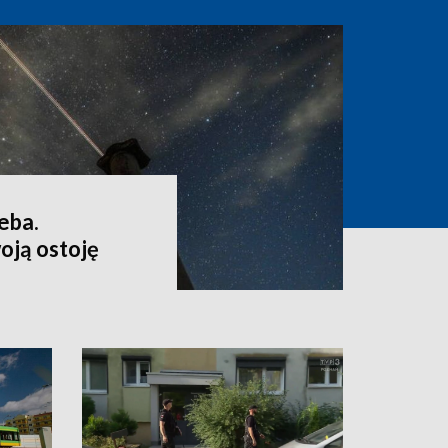
eba.
oją ostoję