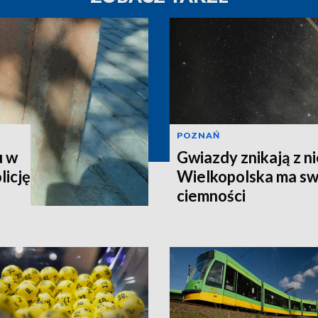
POZNAŃ
u w
Gwiazdy znikają z ni
licję
Wielkopolska ma sw
ciemności