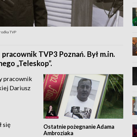
środka TVP
i pracownik TVP3 Poznań. Był m.in.
ego „Teleskop”.
ły pracownik
iej Dariusz
 się
Ostatnie pożegnanie Adama
Ambroziaka