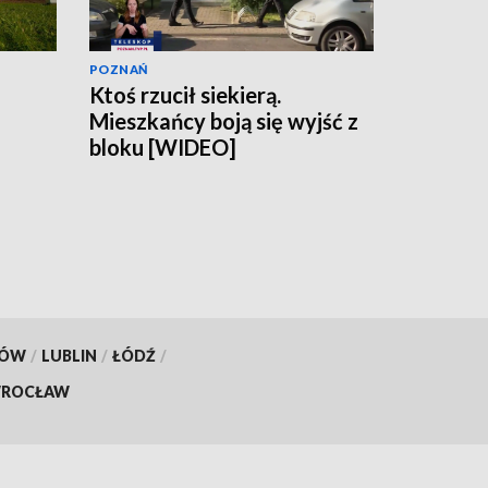
POZNAŃ
Ktoś rzucił siekierą.
Mieszkańcy boją się wyjść z
bloku [WIDEO]
KÓW
/
LUBLIN
/
ŁÓDŹ
/
ROCŁAW