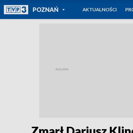
POWRÓT DO
POZNAŃ
AKTUALNOŚCI
PR
TVP REGIONY
Zmarł Dariusz Klin