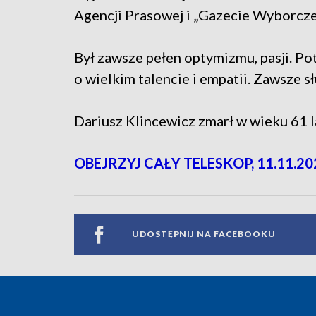
Agencji Prasowej i „Gazecie Wyborczej
Był zawsze pełen optymizmu, pasji. Pot
o wielkim talencie i empatii. Zawsze 
Dariusz Klincewicz zmarł w wieku 61 l
OBEJRZYJ CAŁY TELESKOP, 11.11.20
UDOSTĘPNIJ NA FACEBOOKU