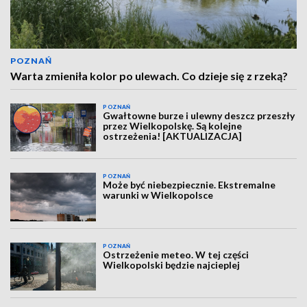
POZNAŃ
Warta zmieniła kolor po ulewach. Co dzieje się z rzeką?
POZNAŃ
Gwałtowne burze i ulewny deszcz przeszły
przez Wielkopolskę. Są kolejne
ostrzeżenia! [AKTUALIZACJA]
POZNAŃ
Może być niebezpiecznie. Ekstremalne
warunki w Wielkopolsce
POZNAŃ
Ostrzeżenie meteo. W tej części
Wielkopolski będzie najcieplej