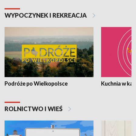
WYPOCZYNEK I REKREACJA
Podróże po Wielkopolsce
Kuchnia w ka
ROLNICTWO I WIEŚ