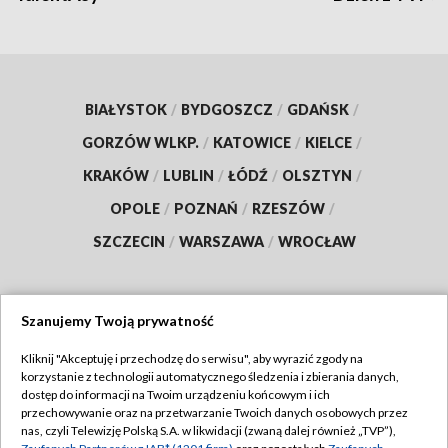
BIAŁYSTOK
/
BYDGOSZCZ
/
GDAŃSK
/
GORZÓW WLKP.
/
KATOWICE
/
KIELCE
/
KRAKÓW
/
LUBLIN
/
ŁÓDŹ
/
OLSZTYN
/
OPOLE
/
POZNAŃ
/
RZESZÓW
/
SZCZECIN
/
WARSZAWA
/
WROCŁAW
Szanujemy Twoją prywatność
Dołącz do nas:
Kliknij "Akceptuję i przechodzę do serwisu", aby wyrazić zgody na
korzystanie z technologii automatycznego śledzenia i zbierania danych,
TVP
dostęp do informacji na Twoim urządzeniu końcowym i ich
Abonament TVP
przechowywanie oraz na przetwarzanie Twoich danych osobowych przez
Regulamin TVP
nas, czyli Telewizję Polską S.A. w likwidacji (zwaną dalej również „TVP”),
Emisja w TVP