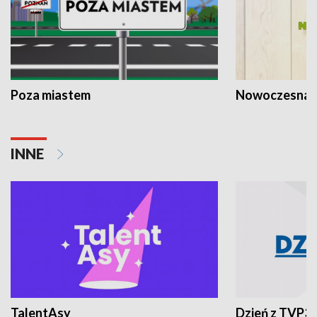
Poza miastem
Nowoczesna 
INNE
TalentAsy
Dzień z TVP3