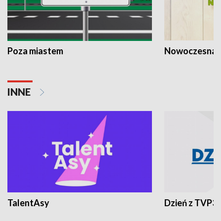
Poza miastem
Nowoczesna 
INNE
TalentAsy
Dzień z TVP3