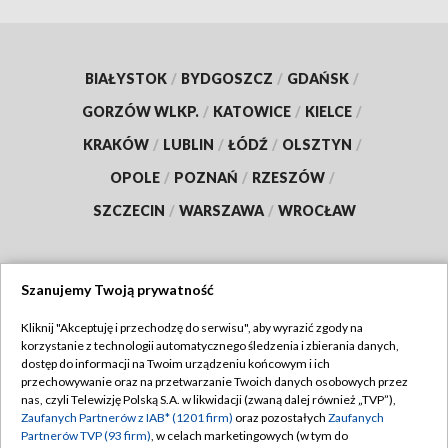
BIAŁYSTOK
/
BYDGOSZCZ
/
GDAŃSK
/
GORZÓW WLKP.
/
KATOWICE
/
KIELCE
/
KRAKÓW
/
LUBLIN
/
ŁÓDŹ
/
OLSZTYN
/
OPOLE
/
POZNAŃ
/
RZESZÓW
/
SZCZECIN
/
WARSZAWA
/
WROCŁAW
Szanujemy Twoją prywatność
Dołącz do nas:
Kliknij "Akceptuję i przechodzę do serwisu", aby wyrazić zgody na
korzystanie z technologii automatycznego śledzenia i zbierania danych,
TVP
dostęp do informacji na Twoim urządzeniu końcowym i ich
Abonament TVP
przechowywanie oraz na przetwarzanie Twoich danych osobowych przez
Regulamin TVP
nas, czyli Telewizję Polską S.A. w likwidacji (zwaną dalej również „TVP”),
Emisja w TVP
Zaufanych Partnerów z IAB* (1201 firm)
oraz pozostałych
Zaufanych
Polityka prywatności
Partnerów TVP (93 firm)
, w celach marketingowych (w tym do
Centrum informacji TVP