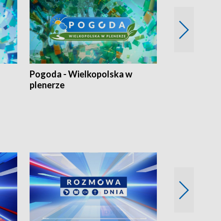
Pogoda - Wielkopolska w
Eko prognoza
plenerze