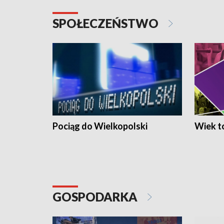
SPOŁECZEŃSTWO
Pociąg do Wielkopolski
Wiek to
GOSPODARKA