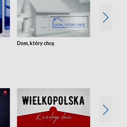
Dom, który chcę
Biznes Wielk