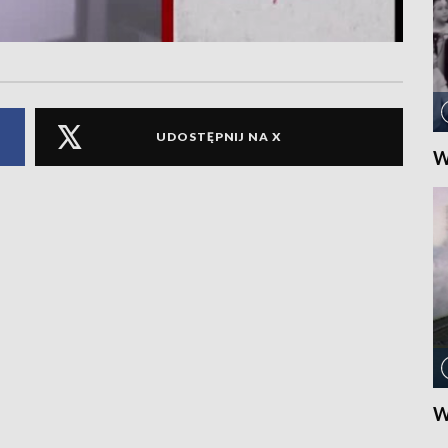
UDOSTĘPNIJ NA X
W
W