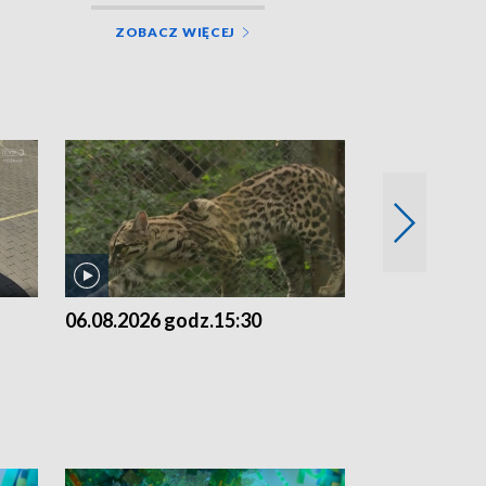
ZOBACZ WIĘCEJ
06.08.2026 godz.15:30
05.08.2026 g