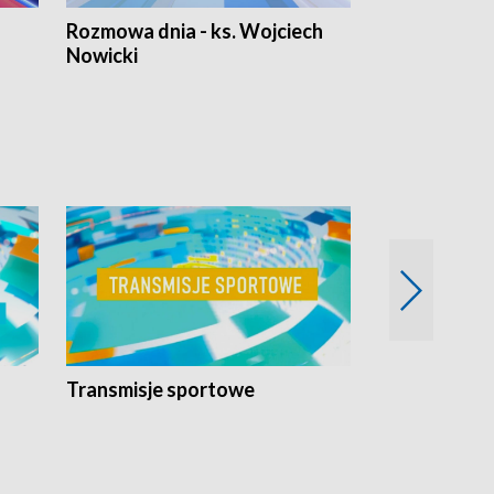
Rozmowa dnia - ks. Wojciech
Euro Fakty
Nowicki
Transmisje sportowe
Reportaże s