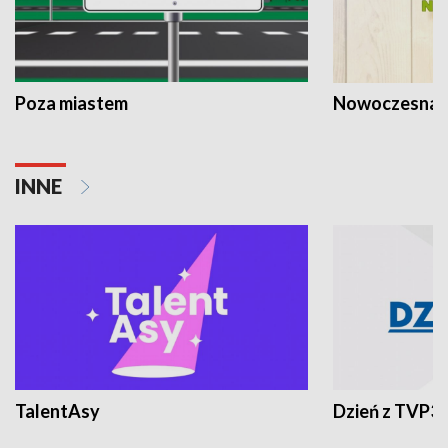
Poza miastem
Nowoczesna 
INNE
TalentAsy
Dzień z TVP3