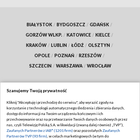
BIAŁYSTOK
/
BYDGOSZCZ
/
GDAŃSK
/
GORZÓW WLKP.
/
KATOWICE
/
KIELCE
/
KRAKÓW
/
LUBLIN
/
ŁÓDŹ
/
OLSZTYN
/
OPOLE
/
POZNAŃ
/
RZESZÓW
/
SZCZECIN
/
WARSZAWA
/
WROCŁAW
Szanujemy Twoją prywatność
Dołącz do nas:
Kliknij "Akceptuję i przechodzę do serwisu", aby wyrazić zgody na
korzystanie z technologii automatycznego śledzenia i zbierania danych,
TVP
dostęp do informacji na Twoim urządzeniu końcowym i ich
Abonament TVP
przechowywanie oraz na przetwarzanie Twoich danych osobowych przez
Regulamin TVP
nas, czyli Telewizję Polską S.A. w likwidacji (zwaną dalej również „TVP”),
Emisja w TVP
Zaufanych Partnerów z IAB* (1201 firm)
oraz pozostałych
Zaufanych
Polityka prywatności
Partnerów TVP (93 firm)
, w celach marketingowych (w tym do
Centrum informacji TVP