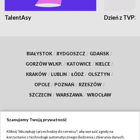
TalentAsy
Dzień z TVP3
BIAŁYSTOK
/
BYDGOSZCZ
/
GDAŃSK
/
GORZÓW WLKP.
/
KATOWICE
/
KIELCE
/
KRAKÓW
/
LUBLIN
/
ŁÓDŹ
/
OLSZTYN
/
OPOLE
/
POZNAŃ
/
RZESZÓW
/
SZCZECIN
/
WARSZAWA
/
WROCŁAW
Szanujemy Twoją prywatność
Dołącz do nas:
Kliknij "Akceptuję i przechodzę do serwisu", aby wyrazić zgody na
korzystanie z technologii automatycznego śledzenia i zbierania danych,
TVP