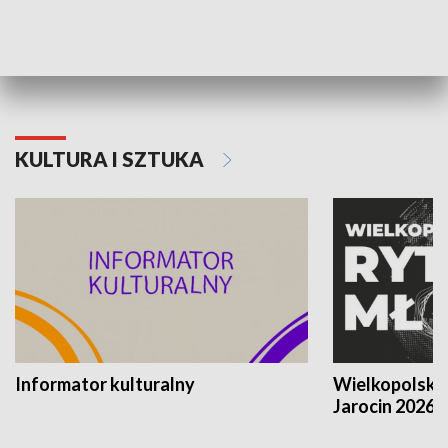
70. rocznica Powstania
Narodowy Dzi
Poznańskiego Czerwca 1956 roku
Powstania Wi
KULTURA I SZTUKA
Informator kulturalny
Wielkopolski
Jarocin 2026