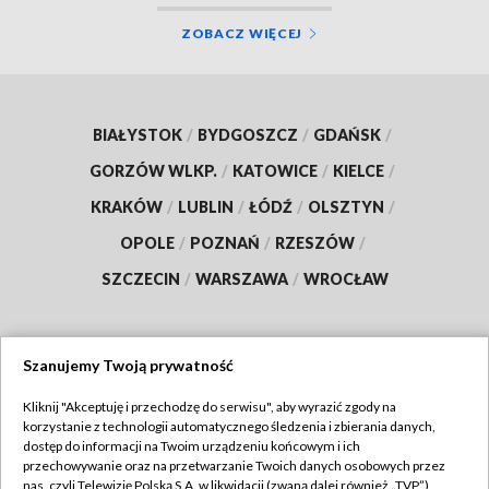
ZOBACZ WIĘCEJ
BIAŁYSTOK
/
BYDGOSZCZ
/
GDAŃSK
/
GORZÓW WLKP.
/
KATOWICE
/
KIELCE
/
KRAKÓW
/
LUBLIN
/
ŁÓDŹ
/
OLSZTYN
/
OPOLE
/
POZNAŃ
/
RZESZÓW
/
SZCZECIN
/
WARSZAWA
/
WROCŁAW
Szanujemy Twoją prywatność
Dołącz do nas:
Kliknij "Akceptuję i przechodzę do serwisu", aby wyrazić zgody na
korzystanie z technologii automatycznego śledzenia i zbierania danych,
TVP
dostęp do informacji na Twoim urządzeniu końcowym i ich
Abonament TVP
przechowywanie oraz na przetwarzanie Twoich danych osobowych przez
Regulamin TVP
nas, czyli Telewizję Polską S.A. w likwidacji (zwaną dalej również „TVP”),