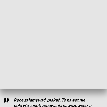
Był to niewątpliwe trudny rok dla
[uprawy] kukurydzy. Susza kolejny już raz
mocno ją naruszyła i rzeczywiście w lipcu
wyglądała w wielu rejonach bardzo źle
– mówi prof. Tadeusz Michalski, prezes Polskiego Związku
Producentów Kukurydzy.
Paraliżuje także cena w skupach. Za tonę suchej kukurydzy
rolnik dostaje niecałe 700 złotych. To połowę mniej niż przed
rokiem.
Ręce załamywać, płakać. To nawet nie
pokryło zapotrzebowania nawozowego, a